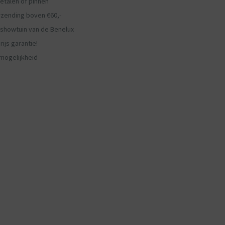
etalen of pinnen
rzending boven €60,-
showtuin van de Benelux
ijs garantie!
mogelijkheid