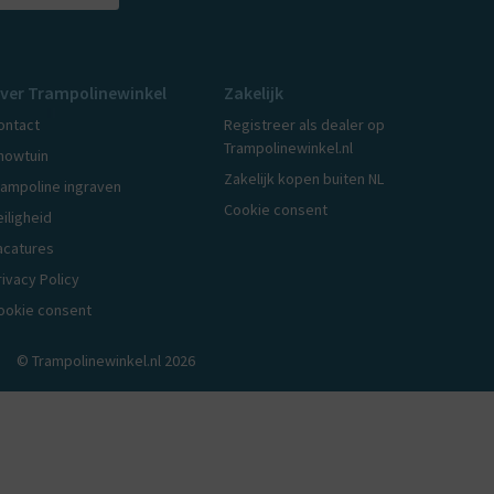
ver Trampolinewinkel
Zakelijk
ontact
Registreer als dealer op
Trampolinewinkel.nl
howtuin
Zakelijk kopen buiten NL
rampoline ingraven
Cookie consent
eiligheid
acatures
rivacy Policy
ookie consent
© Trampolinewinkel.nl 2026