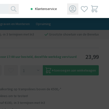
Klantenservice
ngraven en Monteren
Opruiming
,- in 3 termijnen met In3
Grootste showtuin van de Benelux
23,99
oor 17:00 uur besteld, dezelfde werkdag verstuurd
toevoegen aan winkelwagen
aalkorting op trampolines boven de €500,-*
lines om te testen!
af €100,- in 3 termijnen met In3