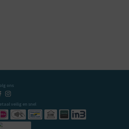
olg ons
etaal veilig en snel