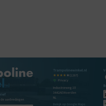
Trampolinewinkel.nl
V
(1267)
Privacy
B
Industrieweg 10
3442AE
Woerden
rief
NL
n de aanbiedingen
Bekijk op Google Maps