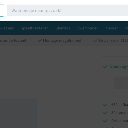
gkussens
Speeltoestellen
Skelters
Zwembaden
Merken
I
s om te testen!
Montage mogelijkheid
Betaal vanaf €100
Vandaag v
€50,- afh
50 trampo
Betaal van