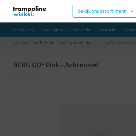
bekijk ons assortiment
Trampolines
Accessoires
Onderdelen
Airtracks
Sprin
Voor 17:00 besteld, vandaag verzonden
50 trampoline
BERG GO² Pink - Achterwiel