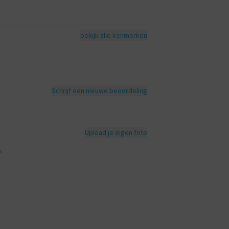
bekijk alle kenmerken
Schrijf een nieuwe beoordeling
Upload je eigen foto
s