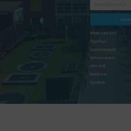
insch
Meer van ons
ThysToys
CoolZwembad
Airtrackwinkel
Elite Grill
Boldercar
Sjoelbak