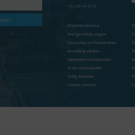
+31 348 44 44 43
rijven
Klantenservice
O
Veel gestelde vragen
C
Verzenden en Retourneren
S
Bestelling afhalen
T
Algemene voorwaarden
V
Actie voorwaarden
V
Veilig winkelen
P
Cookie consent
C