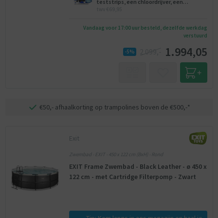
teststrips, een chloordrijver, een
twv €69,95
onderhoudsset, een voetenbad.
Vandaag voor 17:00 uur besteld, dezelfde werkdag
verstuurd
1.994,05
2.099,-
-5%
€50,- afhaalkorting op trampolines boven de €500,-*
Exit
Zwembad - EXIT - 450 x 122 cm (BxH) - Rond
EXIT Frame Zwembad - Black Leather - ø 450 x
122 cm - met Cartridge Filterpomp - Zwart