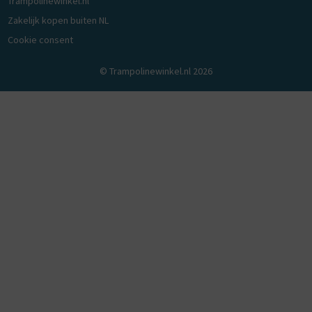
Trampolinewinkel.nl
Zakelijk kopen buiten NL
Cookie consent
© Trampolinewinkel.nl 2026