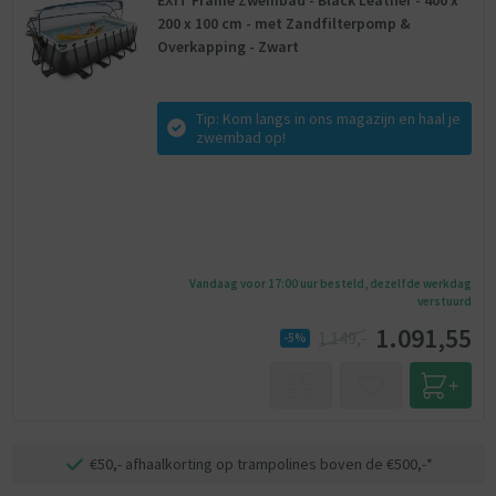
EXIT Frame Zwembad - Black Leather - 400 x
200 x 100 cm - met Zandfilterpomp &
Overkapping - Zwart
Tip: Kom langs in ons magazijn en haal je
zwembad op!
Vandaag voor 17:00 uur besteld, dezelfde werkdag
verstuurd
1.091,55
1.149,-
-5%
€50,- afhaalkorting op trampolines boven de €500,-*