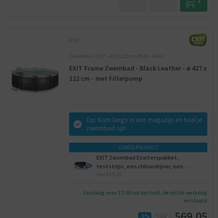
Exit
Zwembad - EXIT - 427 x 122 cm (BxH) - Rond
EXIT Frame Zwembad - Black Leather - ø 427 x
122 cm - met Filterpomp
Tip: Kom langs in ons magazijn en haal je
zwembad op!
GRATIS PRODUCT
EXIT Zwembad Starterspakket,
teststrips, een chloordrijver, een
twv €69,95
onderhoudsset, een voetenbad.
Vandaag voor 17:00 uur besteld, dezelfde werkdag
verstuurd
569,05
599,-
-5%