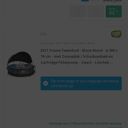
Exit
Zwembad - EXIT - 360 x 76 cm (BxH) - Rond
EXIT Frame Zwembad - Black Wood - ø 360 x
76 cm - met Zonnedak / Schaduwdoek en
Cartridge Filterpomp - Zwart - Limited
Edition
Tip: Kom langs in ons magazijn en haal je
zwembad op!
Vandaag voor 17:00 uur besteld, dezelfde werkdag