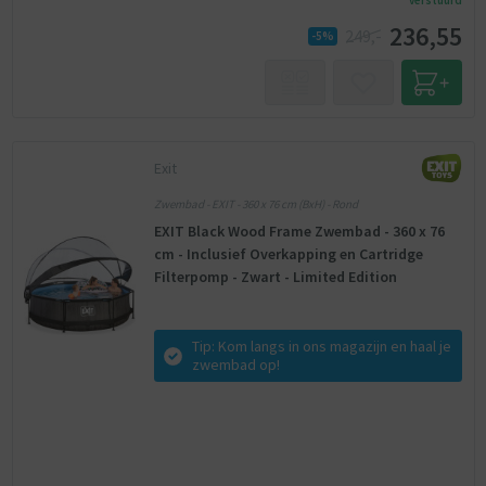
verstuurd
236,55
249,-
-5%
Exit
Zwembad - EXIT - 360 x 76 cm (BxH) - Rond
EXIT Black Wood Frame Zwembad - 360 x 76
cm - Inclusief Overkapping en Cartridge
Filterpomp - Zwart - Limited Edition
Tip: Kom langs in ons magazijn en haal je
zwembad op!