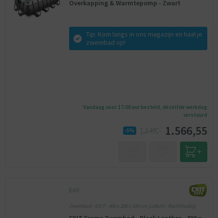
Overkapping & Warmtepomp - Zwart
Tip: Kom langs in ons magazijn en haal je
zwembad op!
Vandaag voor 17:00 uur besteld, dezelfde werkdag
verstuurd
1.566,55
1.649,-
-5%
Exit
Zwembad - EXIT - 400 x 200 x 100 cm (LxBxH) - Rechthoekig