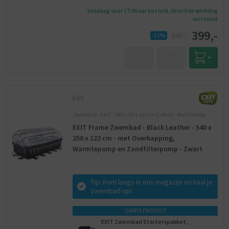
Vandaag voor 17:00 uur besteld, dezelfde werkdag
verstuurd
399,-
449,-
-11%
Exit
Zwembad - EXIT - 540 x 250 x 122 cm (LxBxH) - Rechthoekig
EXIT Frame Zwembad - Black Leather - 540 x
250 x 122 cm - met Overkapping,
Warmtepomp en Zandfilterpomp - Zwart
Tip: Kom langs in ons magazijn en haal je
zwembad op!
GRATIS PRODUCT
EXIT Zwembad Starterspakket,