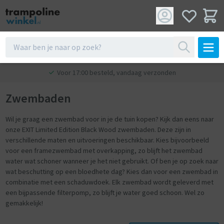
Voor 17:00 besteld, vandaag verzonden
Zwembaden
Wil je graag een zwembad voor in je de tuin kopen? Kijk dan eens naar
onze EXIT Limited Edition Black Wood zwembaden. Deze zijn in
verschillende maten en uitvoeringen beschikbaar. Kies bijvoorbeeld
voor een framezwembad met overkapping, zo blijft het zwembad
water wat schoner wanneer je het niet gebruikt. Of ben je op zoek naar
wat beschutting op een bloedhete dag? Kies dan voor een zwembad in
combinatie met een schaduwdoek. Elk zwembad wordt geleverd met
een bijpassende filterpomp, zo blijft je water goed schoon. Wel zo
gemakkelijk!