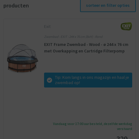
producten
sorteer en filter opties
Exit
Zwembad - EXIT - 244 x 76 cm (BxH) - Rond
EXIT Frame Zwembad - Wood - ø 244 x 76 cm
met Overkapping en Cartridge Filterpomp
Tip: Kom langs in ons magazijn en haal je
zwembad op!
Vandaag voor 17:00 uur besteld, dezelfde werkdag
verstuurd
329,-