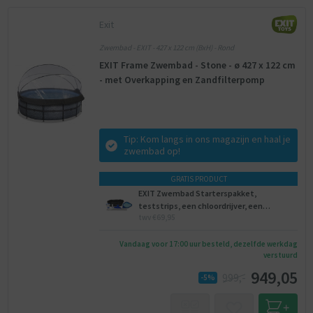
Exit
Zwembad - EXIT - 427 x 122 cm (BxH) - Rond
EXIT Frame Zwembad - Stone - ø 427 x 122 cm
- met Overkapping en Zandfilterpomp
Tip: Kom langs in ons magazijn en haal je
zwembad op!
GRATIS PRODUCT
EXIT Zwembad Starterspakket,
teststrips, een chloordrijver, een
twv €69,95
onderhoudsset, een voetenbad.
Vandaag voor 17:00 uur besteld, dezelfde werkdag
verstuurd
949,05
999,-
-5%