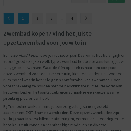
1
2
3
...
4
Zwembad kopen? Vind het juiste
opzetzwembad voor jouw tuin
Een
zwembad kopen
doe je niet ieder jaar. Daarom is het belangrijk om
vooraf goed te kijken welk type zwembad het beste aansluit bij jouw
tuin, gezin en wensen. Waar de één op zoek is naar een compact
opzetzwembad voor een kleinere tuin, kiest een ander juist voor een
ruim model waarin het hele gezin comfortabel kan zwemmen. Door
vooraf rekening te houden met de beschikbare ruimte, de vorm van
het zwembad en het aantal gebruikers, maak je een keuze waar je
jarenlang plezier van hebt.
Bij Trampolinewinkel.nl vind je een zorgvuldig samengesteld
assortiment
EXIT frame zwembaden
. Deze opzetzwembaden zijn
verkrijgbaar in verschillende afmetingen, vormen en uitvoeringen. Je
hebt keuze uit ronde en rechthoekige modellen en diverse
uitvoeringen met een overkapping of schaduwdoek. Alle EXIT frame