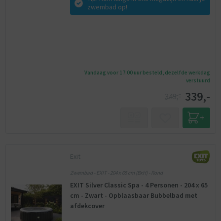
zwembad op!
Vandaag voor 17:00 uur besteld, dezelfde werkdag
verstuurd
339,-
349,-
Exit
Zwembad - EXIT - 204 x 65 cm (BxH) - Rond
EXIT Silver Classic Spa - 4 Personen - 204 x 65
cm - Zwart - Opblaasbaar Bubbelbad met
afdekcover