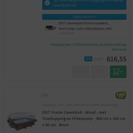
Tip: Kom langs in ons magazijn en haal je
zwembad op!
GRATIS PRODUCT
EXIT Zwembad Starterspakket,
teststrips, een chloordrijver, een
twv €69,95
onderhoudsset, een voetenbad.
Vandaag voor 17:00 uur besteld, dezelfde werkdag
verstuurd
616,55
649,-
-5%
Exit
Zwembad - EXIT - 300 x 200 x 65 cm (LxBxH) - Rechthoekig
EXIT Frame Zwembad - Wood - met
Overkapping en Filterpomp - 300 cm x 200 cm
x 65 cm - Bruin