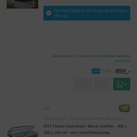
Tip: Kom langs in ons magazijn en haal je
SPA op!
Vandaag voor 17:00 uur besteld, dezelfde werkdag
verstuurd
499,-
549,-
-9%
Exit
Zwembad - EXIT - 540 x 250 x 100 cm (LxBxH) - Rechthoekig
EXIT Frame Zwembad - Black Leather - 400 x
200 x 100 cm - met Zandfilterpomp,