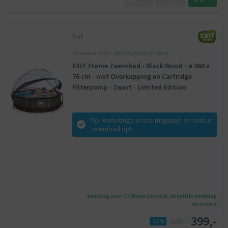
Exit
Zwembad - EXIT - 360 x 76 cm (BxH) - Rond
EXIT Frame Zwembad - Black Wood - ø 360 x
76 cm - met Overkapping en Cartridge
Filterpomp - Zwart - Limited Edition
Tip: Kom langs in ons magazijn en haal je
zwembad op!
Vandaag voor 17:00 uur besteld, dezelfde werkdag
verstuurd
399,-
449,-
-11%