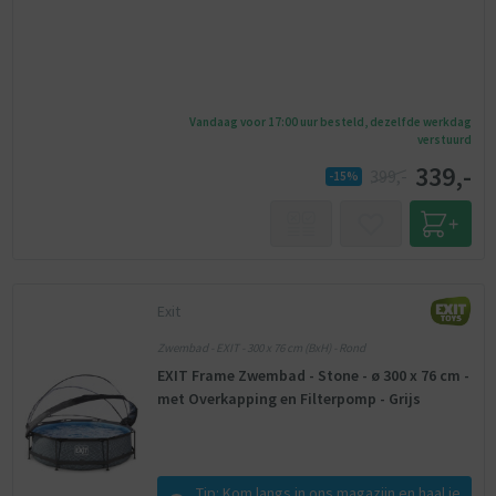
Vandaag voor 17:00 uur besteld, dezelfde werkdag
verstuurd
339,-
399,-
-15%
Exit
Zwembad - EXIT - 300 x 76 cm (BxH) - Rond
EXIT Frame Zwembad - Stone - ø 300 x 76 cm -
met Overkapping en Filterpomp - Grijs
Tip: Kom langs in ons magazijn en haal je