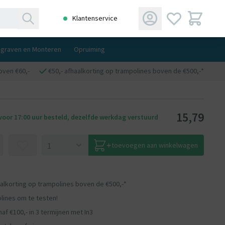
Klantenservice
ngraven en Monteren
Opruiming
oven €60,-
€50,- afhaalkorting op trampolines boven de €500,-*
15,79
oor 17:00 uur besteld, dezelfde werkdag verstuurd
toevoegen aan winkelwagen
aalkorting op trampolines boven de €500,-*
lines om te testen!
af €100,- in 3 termijnen met In3