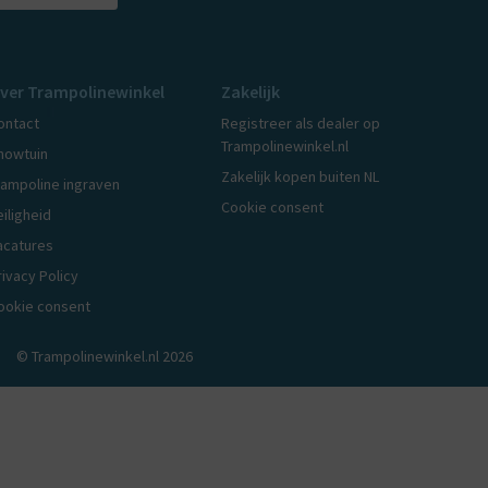
ver Trampolinewinkel
Zakelijk
ontact
Registreer als dealer op
Trampolinewinkel.nl
howtuin
Zakelijk kopen buiten NL
rampoline ingraven
Cookie consent
eiligheid
acatures
rivacy Policy
ookie consent
© Trampolinewinkel.nl 2026