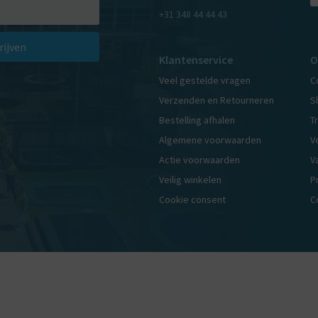
+31 348 44 44 43
rijven
Klantenservice
O
Veel gestelde vragen
C
Verzenden en Retourneren
S
Bestelling afhalen
T
Algemene voorwaarden
V
Actie voorwaarden
V
Veilig winkelen
P
Cookie consent
C