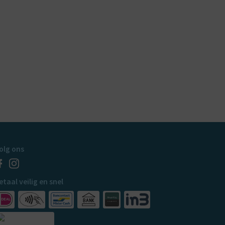
olg ons
etaal veilig en snel