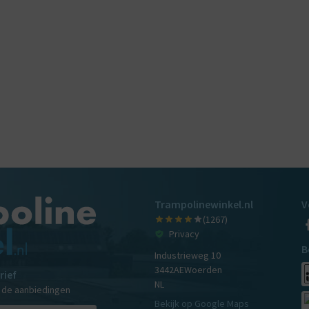
Trampolinewinkel.nl
V
(1267)
Privacy
B
Industrieweg 10
3442AE
Woerden
rief
NL
n de aanbiedingen
Bekijk op Google Maps