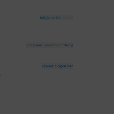
bekijk alle kenmerken
Schrijf een nieuwe beoordeling
Upload je eigen foto
s