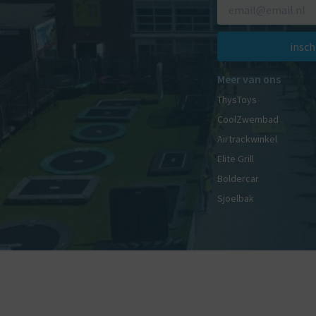
insch
Meer van ons
ThysToys
CoolZwembad
Airtrackwinkel
Elite Grill
Boldercar
Sjoelbak