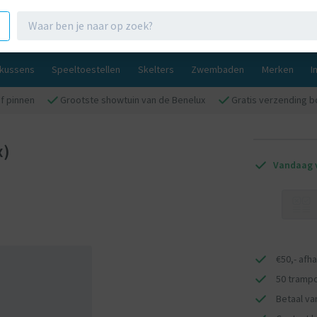
gkussens
Speeltoestellen
Skelters
Zwembaden
Merken
I
f pinnen
Grootste showtuin van de Benelux
Gratis verzending b
x)
Vandaag v
€50,- afh
50 trampo
Betaal van