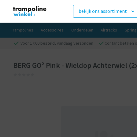
bekijk ons assortiment
Trampolines
Accessoires
Onderdelen
Airtracks
Sprin
Voor 17:00 besteld, vandaag verzonden
Contant betalen o
BERG GO² Pink - Wieldop Achterwiel (2