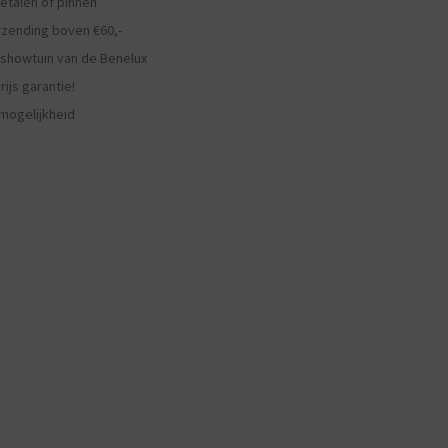
etalen of pinnen
rzending boven €60,-
showtuin van de Benelux
ijs garantie!
mogelijkheid