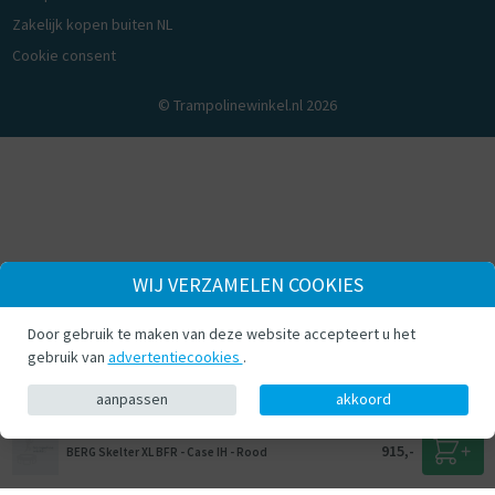
Zakelijk kopen buiten NL
Cookie consent
© Trampolinewinkel.nl 2026
WIJ VERZAMELEN COOKIES
Door gebruik te maken van deze website accepteert u het
gebruik van
advertentiecookies
.
aanpassen
akkoord
915,-
BERG Skelter XL BFR - Case IH - Rood