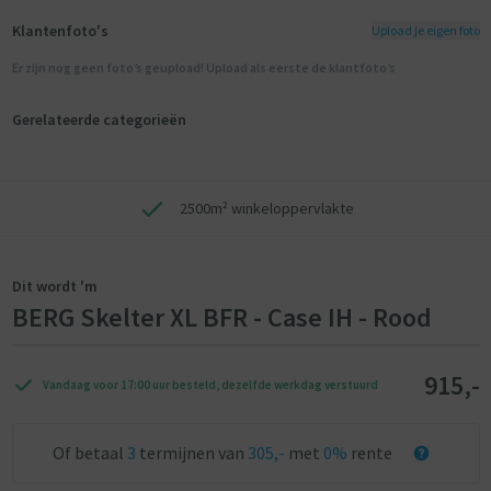
Klantenfoto's
Upload je eigen foto
Er zijn nog geen foto’s geupload! Upload als eerste de klantfoto’s
Gerelateerde categorieën
2500m² winkeloppervlakte
Dit wordt 'm
BERG Skelter XL BFR - Case IH - Rood
915,-
Vandaag voor 17:00 uur besteld, dezelfde werkdag verstuurd
Of betaal
3
termijnen van
305,-
met
0%
rente