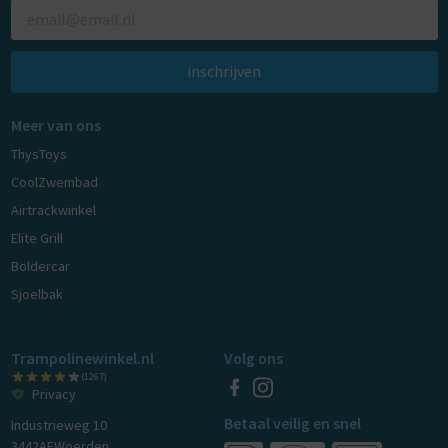
inschrijven
Meer van ons
ThysToys
CoolZwembad
Airtrackwinkel
Elite Grill
Boldercar
Sjoelbak
Trampolinewinkel.nl
Volg ons
(1267)
Privacy
Betaal veilig en snel
Industrieweg 10
3442AE
Woerden