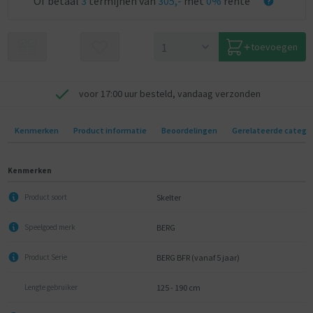
Of betaal
3
termijnen van
305,-
met
0%
rente
toevoegen
voor 17:00 uur besteld, vandaag verzonden
Kenmerken
Product informatie
Beoordelingen
Gerelateerde catego
Kenmerken
Skelter
Product soort
BERG
Speelgoed merk
BERG BFR (vanaf 5 jaar)
Product Serie
125 - 190 cm
Lengte gebruiker