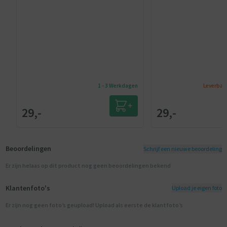
1 - 3 Werkdagen
Leverbaa
29,-
29,-
Beoordelingen
Schrijf een nieuwe beoordeling
Er zijn helaas op dit product nog geen beoordelingen bekend
Klantenfoto's
Upload je eigen foto
Er zijn nog geen foto’s geupload! Upload als eerste de klantfoto’s