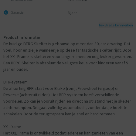
3 jaar
Garantie
bekijk alle kenmerken
Product informatie
De huidige BERG Skelter is gebouwd op meer dan 30 jaar ervaring. Dat
voel, hoor en zie je wanneer je op deze fantastische skelter rijdt. Door
het XXL Frame is skelteren voor langere mensen nog leuker geworden.
Een BERG Skelter is absoluut de veiligste keus voor kinderen vanaf 5
jaar en ouder.
BFR-systeem
De afkorting BFR staat voor Brake (rem), Freewheel (vrijloop) en
Reverse (achteruit rijden). Het BFR-systeem heeft verschillende
voordelen. Zo kan je vooruit rijden en direct na stilstand met je skelter
achteruit rijden. Dit gaat volledig automatisch, zonder dat je hoeft te
schakelen. Door de terugtraprem kan je snel en hard remmen.
XXL frame
Het XXL Frame is ontwikkeld zodat iedereen kan genieten van een