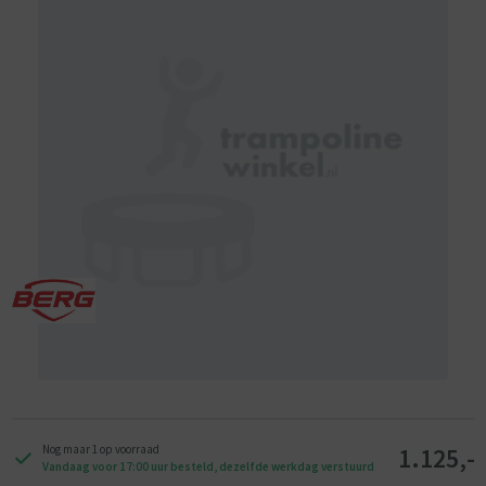
Reverse (achteruit rijden). Het BFR-systeem heeft verschillende
voordelen. Zo kan je vooruit rijden en direct na stilstand met je skelter
achteruit rijden. Dit gaat volledig automatisch, zonder dat je hoeft te
schakelen. Door de terugtraprem kan je snel en hard remmen.
XXL frame
Het XXL Frame is ontwikkeld zodat iedereen kan genieten van een
skelter. Dit frame is namelijk speciaal ontwikkeld voor lange mensen.
Het frame is 10 centimeter langer dan het XL Frame en heeft 8 in plaats
van 6 stoelposities.
Verstelbare stoel
Door de verstelbare stoel kan je jarenlang genieten van je skelter. De
stoel kan je in 6 verschillende posities plaatsen, waardoor je de ideale
positie in kan nemen op de skelter.
Comfortabel rijden
BERG Skelters hebben verschillende eigenschappen waardoor je extra
comfortabel kan rondrijden. Om te beginnen hebben de skelters vier
luchtbanden. Luchtbanden zorgen voor meer grip op de weg en het
1.125,-
Nog maar 1 op voorraad
Vandaag voor 17:00 uur besteld, dezelfde werkdag verstuurd
zorgt dat je lekkerder rijdt.