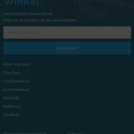
Aanmelden nieuwsbrief
Altijd op de hoogte van de aanbiedingen
inschrijven
Meer van ons
ThysToys
CoolZwembad
Airtrackwinkel
Elite Grill
Boldercar
Sjoelbak
Trampolinewinkel.nl
Volg ons