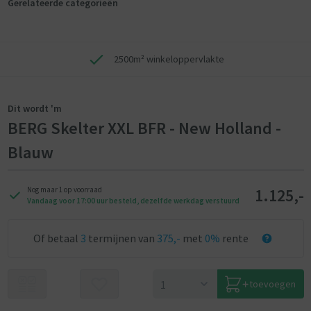
Gerelateerde categorieën
2500m² winkeloppervlakte
Dit wordt 'm
BERG Skelter XXL BFR - New Holland -
Blauw
1.125,-
Nog maar 1 op voorraad
Vandaag voor 17:00 uur besteld, dezelfde werkdag verstuurd
Of betaal
3
termijnen van
375,-
met
0%
rente
toevoegen