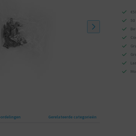
€5
50
Bet
Co
Gr
Gr
Laa
Mo
ordelingen
Gerelateerde categorieën