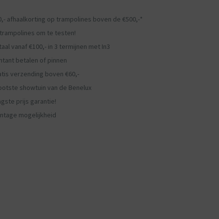
0,- afhaalkorting op trampolines boven de €500,-*
 trampolines om te testen!
aal vanaf €100,- in 3 termijnen met In3
ntant betalen of pinnen
atis verzending boven €60,-
ootste showtuin van de Benelux
gste prijs garantie!
ntage mogelijkheid