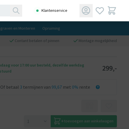
Klantenservice
ngraven en Monteren
Opruiming
Contant betalen of pinnen
Montage mogelijkheid
daag voor 17:00 uur besteld, dezelfde werkdag
299,-
stuurd
Of betaal
3
termijnen van
99,67
met
0%
rente
toevoegen aan winkelwagen