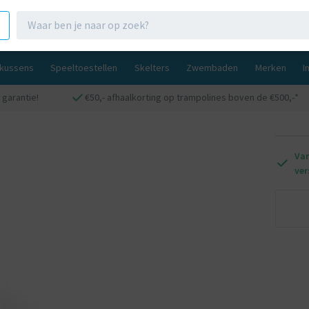
gkussens
Speeltoestellen
Skelters
Zwembaden
Merken
I
 garantie!
€50,- afhaalkorting op trampolines boven de €500,-*
Van
ver