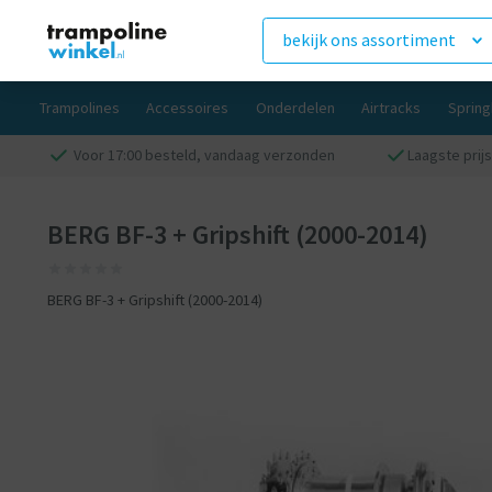
bekijk ons assortiment
Trampolines
Accessoires
Onderdelen
Airtracks
Sprin
Voor 17:00 besteld, vandaag verzonden
Laagste prijs
BERG BF-3 + Gripshift (2000-2014)
BERG BF-3 + Gripshift (2000-2014)