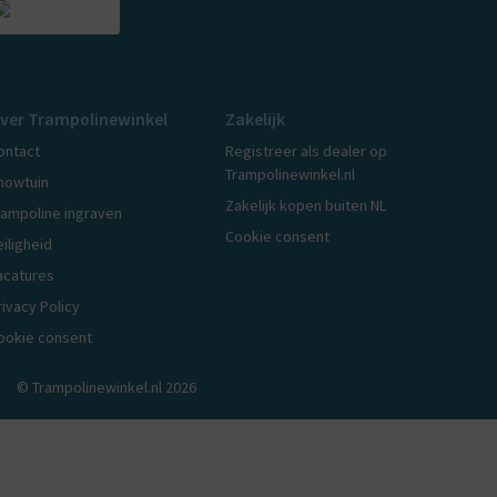
ver Trampolinewinkel
Zakelijk
ontact
Registreer als dealer op
Trampolinewinkel.nl
howtuin
Zakelijk kopen buiten NL
rampoline ingraven
Cookie consent
eiligheid
acatures
rivacy Policy
ookie consent
© Trampolinewinkel.nl 2026