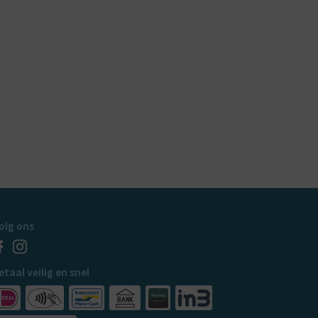
olg ons
etaal veilig en snel