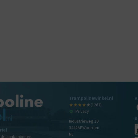
Trampolinewinkel.nl
V
(1267)
Privacy
B
Industrieweg 10
3442AE
Woerden
rief
NL
n de aanbiedingen