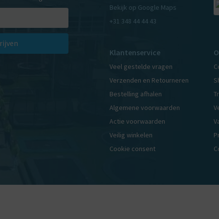
Bekijk op Google Maps
+31 348 44 44 43
rijven
Klantenservice
O
Veel gestelde vragen
C
Verzenden en Retourneren
S
Bestelling afhalen
T
Algemene voorwaarden
V
Actie voorwaarden
V
Veilig winkelen
P
Cookie consent
C