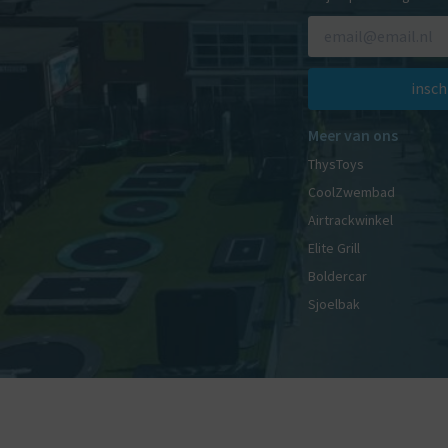
insch
Meer van ons
ThysToys
CoolZwembad
Airtrackwinkel
Elite Grill
Boldercar
Sjoelbak