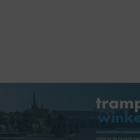
Aanmelden nieuwsb
Altijd op de hoogte va