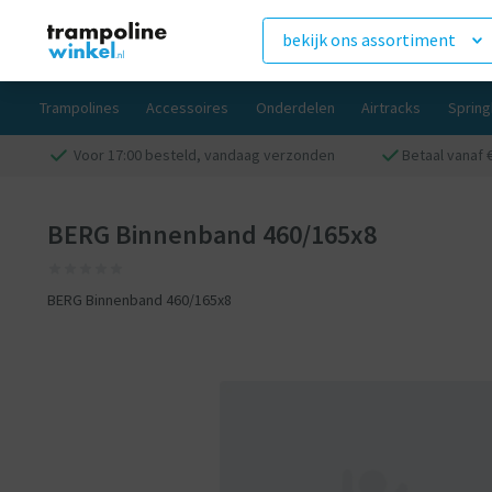
bekijk ons assortiment
Trampolines
Accessoires
Onderdelen
Airtracks
Sprin
Voor 17:00 besteld, vandaag verzonden
Betaal vanaf €
BERG Binnenband 460/165x8
BERG Binnenband 460/165x8