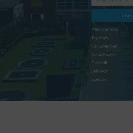
insch
Meer van ons
ThysToys
CoolZwembad
Airtrackwinkel
Elite Grill
Boldercar
Sjoelbak