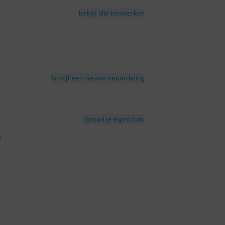
bekijk alle kenmerken
Schrijf een nieuwe beoordeling
Upload je eigen foto
s