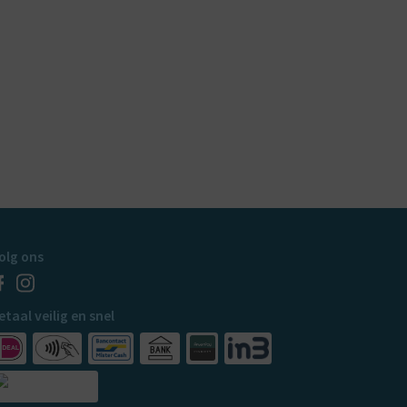
olg ons
etaal veilig en snel