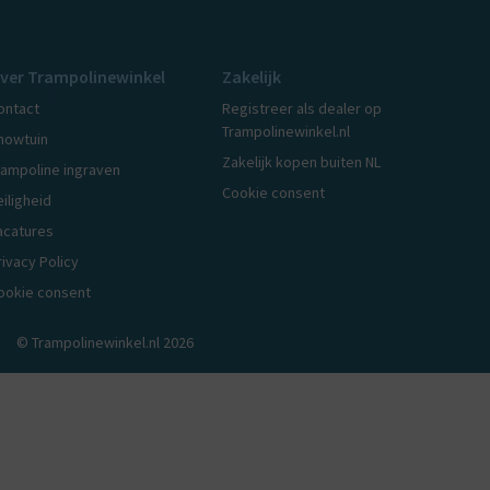
ver Trampolinewinkel
Zakelijk
ontact
Registreer als dealer op
Trampolinewinkel.nl
howtuin
Zakelijk kopen buiten NL
rampoline ingraven
Cookie consent
eiligheid
acatures
rivacy Policy
ookie consent
© Trampolinewinkel.nl 2026