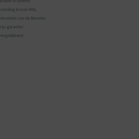
etalen of pinnen
rzending boven €60,-
showtuin van de Benelux
ijs garantie!
mogelijkheid