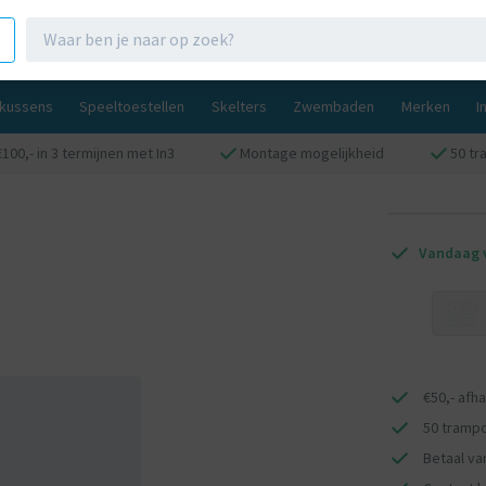
gkussens
Speeltoestellen
Skelters
Zwembaden
Merken
I
100,- in 3 termijnen met In3
Montage mogelijkheid
50 tr
Vandaag v
€50,- afh
50 trampo
Betaal van