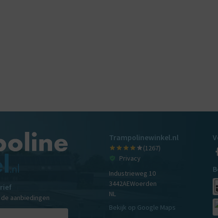
Trampolinewinkel.nl
V
(1267)
Privacy
B
Industrieweg 10
3442AE
Woerden
rief
NL
n de aanbiedingen
Bekijk op Google Maps