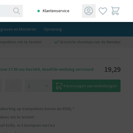
Klantenservice
ngraven en Monteren
Opruiming
ampolines om te testen!
Grootste showtuin van de Benelux
19,29
oor 17:00 uur besteld, dezelfde werkdag verstuurd
toevoegen aan winkelwagen
aalkorting op trampolines boven de €500,-*
lines om te testen!
af €100,- in 3 termijnen met In3