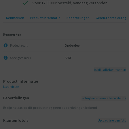
voor 17:00 uur besteld, vandaag verzonden
Kenmerken
Product informatie
Beoordelingen
Gerelateerde catego
Kenmerken
Onderdeel
Product soort
BERG
Speelgoed merk
bekijk alle kenmerken
Product informatie
Lees minder
Beoordelingen
Schrijf een nieuwe beoordeling
Er zijn helaas op dit product nog geen beoordelingen bekend
Klantenfoto's
Upload je eigen foto