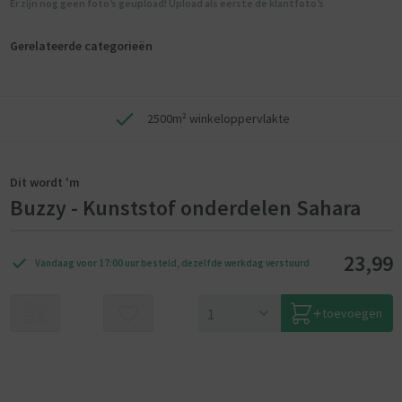
Er zijn nog geen foto’s geupload! Upload als eerste de klantfoto’s
Gerelateerde categorieën
2500m² winkeloppervlakte
Dit wordt 'm
Buzzy - Kunststof onderdelen Sahara
23,99
Vandaag voor 17:00 uur besteld, dezelfde werkdag verstuurd
toevoegen