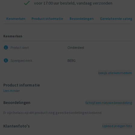
voor 17:00 uur besteld, vandaag verzonden
Kenmerken
Product informatie
Beoordelingen
Gerelateerde catego
Kenmerken
Onderdeel
Product soort
BERG
Speelgoed merk
bekijk alle kenmerken
Product informatie
Lees minder
Beoordelingen
Schrijf een nieuwe beoordeling
Er zijn helaas op dit product nog geen beoordelingen bekend
Klantenfoto's
Upload je eigen foto