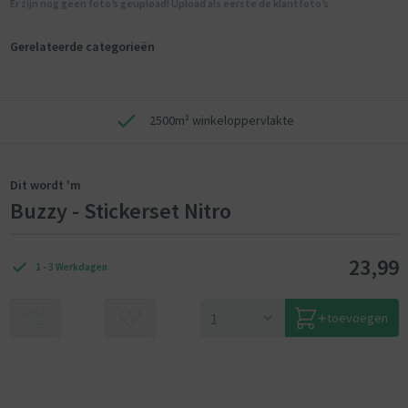
Er zijn nog geen foto’s geupload! Upload als eerste de klantfoto’s
Gerelateerde categorieën
2500m² winkeloppervlakte
Dit wordt 'm
Buzzy - Stickerset Nitro
23,99
1 - 3 Werkdagen
toevoegen