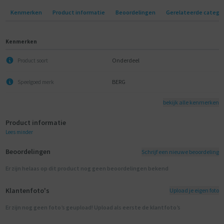
Kenmerken
Product informatie
Beoordelingen
Gerelateerde catego
Kenmerken
Onderdeel
Product soort
BERG
Speelgoed merk
bekijk alle kenmerken
Product informatie
Lees minder
Beoordelingen
Schrijf een nieuwe beoordeling
Er zijn helaas op dit product nog geen beoordelingen bekend
Klantenfoto's
Upload je eigen foto
Er zijn nog geen foto’s geupload! Upload als eerste de klantfoto’s