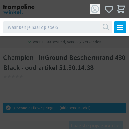
Voor 17:00 besteld, vandaag verzonden
Champion - InGround Beschermrand 430
Black - oud artikel 51.30.14.38
gewone Airflow Springmat (uitlopend model)
Laagste prijs garantie!