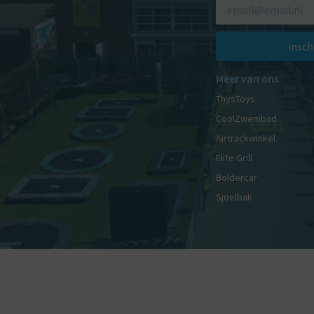
insch
Meer van ons
ThysToys
CoolZwembad
Airtrackwinkel
Elite Grill
Boldercar
Sjoelbak