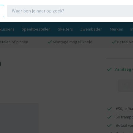
gkussens
Speeltoestellen
Skelters
Zwembaden
Merken
I
etalen of pinnen
Montage mogelijkheid
Betaal va
)
Vandaag v
€50,- afh
50 trampo
Betaal van