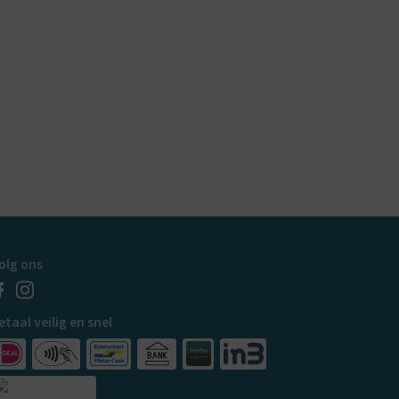
olg ons
etaal veilig en snel