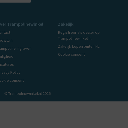
ver Trampolinewinkel
Zakelijk
ontact
Registreer als dealer op
Trampolinewinkel.nl
howtuin
Zakelijk kopen buiten NL
rampoline ingraven
Cookie consent
eiligheid
acatures
rivacy Policy
ookie consent
© Trampolinewinkel.nl 2026