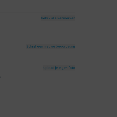
bekijk alle kenmerken
Schrijf een nieuwe beoordeling
Upload je eigen foto
s