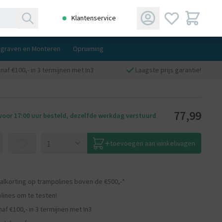
Klantenservice
ngraven en Monteren
Opruiming
naf €100,- in 3 termijnen met In3
Laagste prijs garantie!
77,99
oor 17:00 uur besteld, dezelfde werkdag verstuurd
toevoegen aan winkelwagen
aalkorting op trampolines boven de €500,-*
lines om te testen!
af €100,- in 3 termijnen met In3