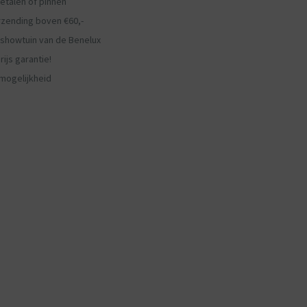
etalen of pinnen
rzending boven €60,-
showtuin van de Benelux
ijs garantie!
mogelijkheid