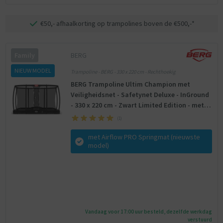
€50,- afhaalkorting op trampolines boven de €500,-*
BERG
Family
NIEUW MODEL
Trampoline - BERG - 330 x 220 cm - Rechthoekig
BERG Trampoline Ultim Champion met
Veiligheidsnet - Safetynet Deluxe - InGround
- 330 x 220 cm - Zwart Limited Edition - met
Airflow PRO Springmat - Twinspring
(
1
)
met Airflow PRO Springmat (nieuwste
model)
Vandaag voor 17:00 uur besteld, dezelfde werkdag
verstuurd