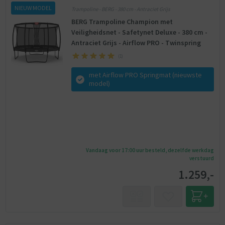
NIEUW MODEL
Trampoline - BERG - 380 cm - Antraciet Grijs
BERG Trampoline Champion met
Veiligheidsnet - Safetynet Deluxe - 380 cm -
Antraciet Grijs - Airflow PRO - Twinspring
(
1
)
met Airflow PRO Springmat (nieuwste
model)
Vandaag voor 17:00 uur besteld, dezelfde werkdag
verstuurd
1.259,-