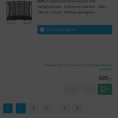
BERG Trampoline Ultim Favorit met
Veiligheidsnet - Safetynet Comfort - 280 x
190 cm - Zwart - AirFlow Springmat
AirFlow Springmat
Vandaag voor 17:00 uur besteld, dezelfde werkdag
verstuurd
689,-
1
2
3
...
7