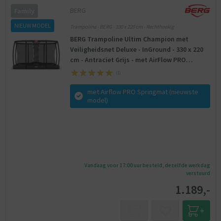
BERG
Family
NIEUW MODEL
Trampoline - BERG - 330 x 220 cm - Rechthoekig
BERG Trampoline Ultim Champion met
Veiligheidsnet Deluxe - InGround - 330 x 220
cm - Antraciet Grijs - met AirFlow PRO
Springmat en TwinSpring
(
1
)
met Airflow PRO Springmat (nieuwste
model)
Vandaag voor 17:00 uur besteld, dezelfde werkdag
verstuurd
1.189,-