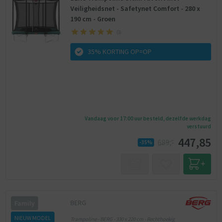
Veiligheidsnet - Safetynet Comfort - 280 x
190 cm - Groen
(
1
)
35% KORTING OP=OP
Vandaag voor 17:00 uur besteld, dezelfde werkdag
verstuurd
447,85
689,-
-35%
BERG
Family
NIEUW MODEL
Trampoline - BERG - 330 x 220 cm - Rechthoekig