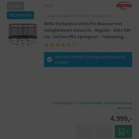
BERG
Sports
NIEUW MODEL
Trampoline - BERG - 500 x 500 cm - Antraciet Grijs
BERG Trampoline Ultim Pro Bouncer met
Veiligheidsnet Deluxe XL - Regular - 500 x 500
cm - Airflow PRO Springmat - Twinspring
PRO
(
3
)
met Airflow PRO Springmat (nieuwste
model)
Vandaag voor 17:00 uur besteld, dezelfde werkdag
verstuurd
4.999,-