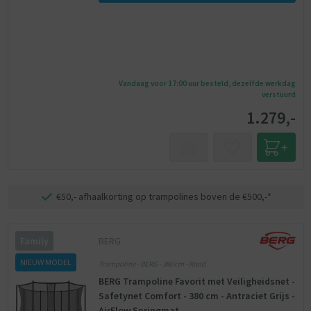
Vandaag voor 17:00 uur besteld, dezelfde werkdag
verstuurd
1.279,-
€50,- afhaalkorting op trampolines boven de €500,-*
BERG
Family
NIEUW MODEL
Trampoline - BERG - 380 cm - Rond
BERG Trampoline Favorit met Veiligheidsnet -
Safetynet Comfort - 380 cm - Antraciet Grijs -
AirFlow Springmat