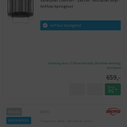
Safetynet Comfort - 330 cm - Antraciet Grijs -
AirFlow Springmat
AirFlow Springmat
Vandaag voor 17:00 uur besteld, dezelfde werkdag
verstuurd
659,-
BERG
Family
NIEUW MODEL
Trampoline - BERG - 280 x 190 cm - Zwart