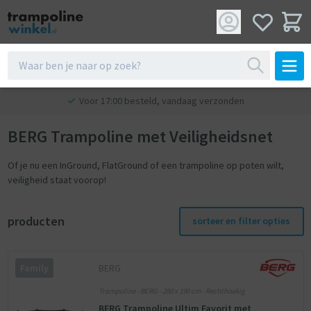
Voor 17:00 besteld, vandaag verzonden
BERG Trampoline met Veiligheidsnet
Of je nu een InGround, FlatGround of een trampoline op poten wilt,
veiligheid staat voorop!
producten
sorteer en filter opties
BERG
Family
Trampoline - BERG - 280 x 190 cm - Rechthoekig
BERG Trampoline Ultim Favorit met