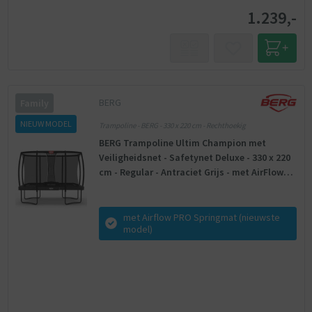
1.239,-
BERG
Family
NIEUW MODEL
Trampoline - BERG - 330 x 220 cm - Rechthoekig
BERG Trampoline Ultim Champion met
Veiligheidsnet - Safetynet Deluxe - 330 x 220
cm - Regular - Antraciet Grijs - met AirFlow
PRO Springmat
met Airflow PRO Springmat (nieuwste
model)