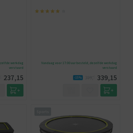
(
1
)
ezelfde werkdag
Vandaag voor 17:00 uur besteld, dezelfde werkdag
verstuurd
verstuurd
237,15
339,15
-
399,-
-15%
Sports