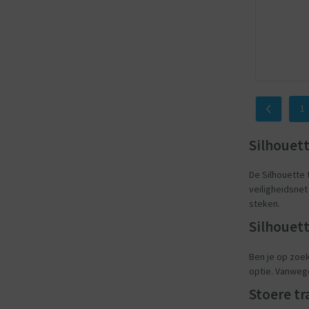
1
Silhouet
De Silhouette 
veiligheidsnet
steken.
Silhouet
Ben je op zoek
optie. Vanwege
Stoere tr