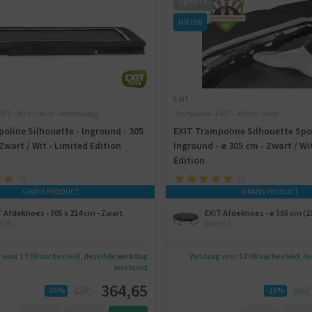
Sports
NIEUW
Exit
XIT - 305 x 214 cm - Rechthoekig
Trampoline - EXIT - 305 cm - Rond
oline Silhouette - Inground - 305
EXIT Trampoline Silhouette Spo
Zwart / Wit - Limited Edition
Inground - ø 305 cm - Zwart / Wi
Edition
(
1
)
(
1
)
GRATIS PRODUCT
GRATIS PRODUCT
T Afdekhoes - 305 x 214 cm - Zwart
EXIT Afdekhoes - ø 305 cm (10
€75,-
twv €55,-
voor 17:00 uur besteld, dezelfde werkdag
Vandaag voor 17:00 uur besteld, d
verstuurd
364,65
429,-
309,
-15%
-15%