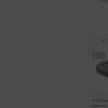
Vandaag 
Sports
Exit
Trampoline - E
EXIT Tramp
Inground -