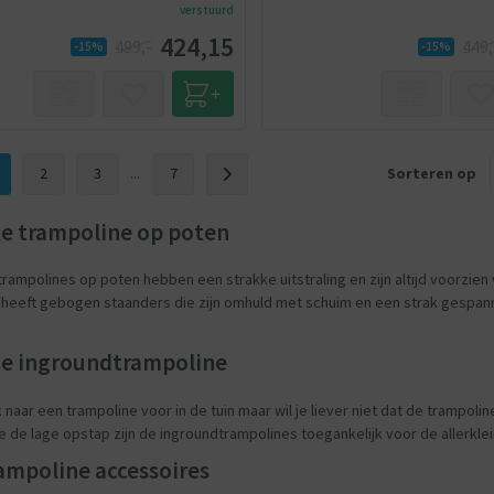
verstuurd
424,15
499,-
449,
-15%
-15%
2
3
...
7
Sorteren op
te trampoline op poten
trampolines op poten hebben een strakke uitstraling en zijn altijd voorzien 
 heeft gebogen staanders die zijn omhuld met schuim en een strak gespannen
te ingroundtrampoline
 naar een trampoline voor in de tuin maar wil je liever niet dat de trampol
 de lage opstap zijn de ingroundtrampolines toegankelijk voor de allerklei
ampoline accessoires