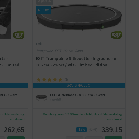
Sports
NIEUW
Exit
Trampoline - EXIT - 366 cm - Rond
rts -
EXIT Trampoline Silhouette - Inground - ø
t - Limited
366 cm - Zwart / Wit - Limited Edition
(
1
)
GRATIS PRODUCT
ft) - Zwart
EXIT Afdekhoes - ø 366 cm - Zwart
twv €65,-
ezelfde werkdag
Vandaag voor 17:00 uur besteld, dezelfde werkdag
verstuurd
verstuurd
262,65
339,15
-
399,-
-15%