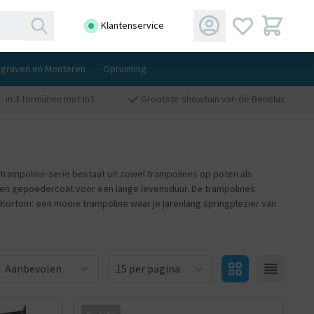
Klantenservice
ngraven en Monteren
Opruiming
- in 3 termijnen met In3
Grootste showtuin van de Benelux
e trampoline-serie bestaat uit zowel trampolines op poten als
d en gepoedercoat voor een lange levensduur. De trampolines
Kortom: een mooie trampoline waar je jarenlang springplezier van
Aantal producten