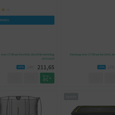
(
1
)
IMING
voor 17:00 uur besteld, dezelfde werkdag
Vandaag voor 17:00 uur besteld, d
verstuurd
211,65
249,-
279,
-15%
-15%
Sports