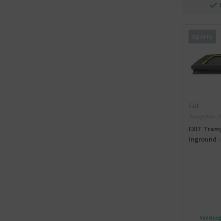
Sports
Exit
Trampoline - E
EXIT Tramp
Inground -
Vandaag 