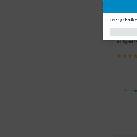
Door gebruik 
Exit
Trampoline - E
EXIT Silh
Veiligheid
Vandaag 