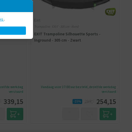
es
.
Exit
ig
Trampoline - EXIT - 305 cm - Rond
rts -
EXIT Trampoline Silhouette Sports -
Inground - 305 cm - Zwart
ezelfde werkdag
Vandaag voor 17:00 uur besteld, dezelfde werkdag
verstuurd
verstuurd
339,15
254,15
-
299,-
-15%