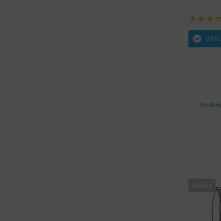
OPRU
Vandaag 
Family