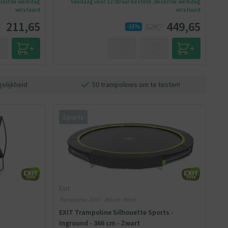
ezelfde werkdag
Vandaag voor 12:00 uur besteld, dezelfde werkdag
verstuurd
verstuurd
211,65
449,65
-
529,-
-15%
elijkheid
50 trampolines om te testen!
Sports
Exit
Trampoline - EXIT - 366 cm - Rond
t
EXIT Trampoline Silhouette Sports -
Inground - 366 cm - Zwart