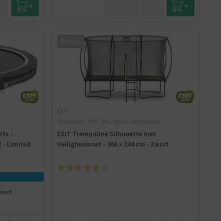
Family
Exit
Trampoline - EXIT - 366 x 244 cm - Rechthoekig
rts -
EXIT Trampoline Silhouette met
t - Limited
Veiligheidsnet - 366 x 244 cm - Zwart
(
1
)
Zwart