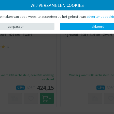
WIJ VERZAMELEN COOKIES
te maken van deze website accepteert u het gebruik van
advertentiecooki
Exit
XIT - 427 cm - Zwart
Trampoline - EXIT - 305 x 214 cm - Rechthoek
aanpassen
akkoord
ouette Inground Trampoline met
EXIT Trampoline Silhouette Spo
snet - 427 cm - Zwart
Inground - 305 x 214 cm - Zwart
(
1
)
voor 12:00 uur besteld, dezelfde werkdag
Vandaag voor 17:00 uur besteld, d
verstuurd
424,15
499,-
399,
-15%
-15%