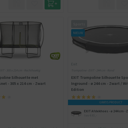
Sports
NIEUW
Exit
XIT - 305 x 214 cm - Rechthoekig
Trampoline - EXIT - 244 cm - Rond
poline Silhouette met
EXIT Trampoline Silhouette Spo
snet - 305 x 214 cm - Zwart
Inground - ø 244 cm - Zwart / Wi
Edition
(
2
)
(
1
)
GRATIS PRODUCT
EXIT Afdekhoes - ø 244 cm - 
twv €45,-