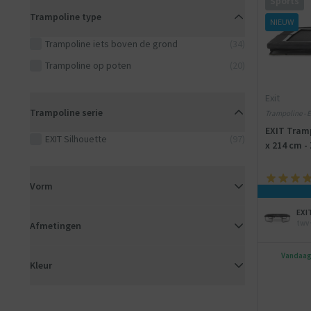
Sports
Trampoline type
NIEUW
Trampoline iets boven de grond
(34)
Trampoline op poten
(20)
Exit
Trampoline serie
Trampoline - E
EXIT Tramp
EXIT Silhouette
(97)
x 214 cm - 
Vorm
EXI
twv 
Afmetingen
Vandaag 
Kleur