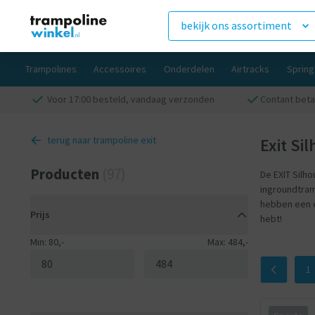
bekijk ons assortiment
Trampolines
Accessoires
Onderdelen
Airtracks
Sprin
Voor 17:00 besteld, vandaag verzonden
Contant beta
terug naar trampoline exit
Exit Si
Producten
(97)
De EXIT Silh
ingroundtram
hebben een e
Prijs
hebt!
Min: 80,-
Max: 484,-
1