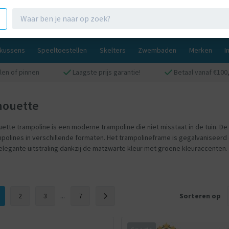
gkussens
Speeltoestellen
Skelters
Zwembaden
Merken
I
len of pinnen
Laagste prijs garantie!
Betaal vanaf €100,
lhouette
ouette trampoline is een moderne trampoline die niet misstaat in de tuin. D
polines in verschillende formaten. Het trampolineframe is gegalvaniseer
legante uitstraling dankzij de matzwarte kleur met groene kleuraccenten. 
2
3
...
7
Sorteren op