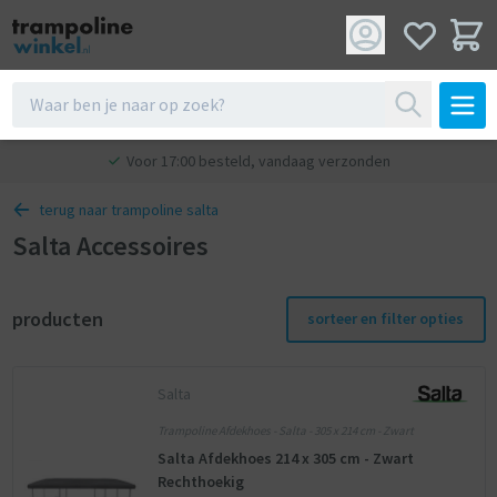
Voor 17:00 besteld, vandaag verzonden
terug naar trampoline salta
Salta Accessoires
producten
sorteer en filter opties
Salta
Trampoline Afdekhoes - Salta - 305 x 214 cm - Zwart
Salta Afdekhoes 214 x 305 cm - Zwart
Rechthoekig