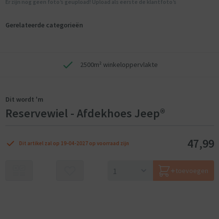
Er zijn nog geen foto’s geupload! Upload als eerste de klantfoto’s
Gerelateerde categorieën
2500m² winkeloppervlakte
Dit wordt 'm
Reservewiel - Afdekhoes Jeep®
47,99
Dit artikel zal op 19-04-2027 op voorraad zijn
toevoegen