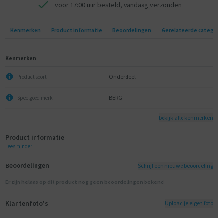
voor 17:00 uur besteld, vandaag verzonden
Kenmerken
Product informatie
Beoordelingen
Gerelateerde catego
Kenmerken
Onderdeel
Product soort
BERG
Speelgoed merk
bekijk alle kenmerken
Product informatie
Lees minder
Beoordelingen
Schrijf een nieuwe beoordeling
Er zijn helaas op dit product nog geen beoordelingen bekend
Klantenfoto's
Upload je eigen foto