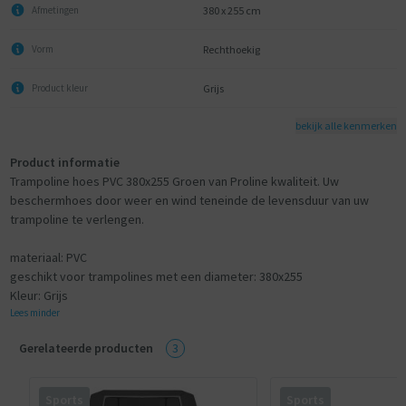
380 x 255 cm
Afmetingen
Rechthoekig
Vorm
Grijs
Product kleur
bekijk alle kenmerken
Product informatie
Trampoline hoes PVC 380x255 Groen van Proline kwaliteit. Uw
beschermhoes door weer en wind teneinde de levensduur van uw
trampoline te verlengen.
materiaal: PVC
geschikt voor trampolines met een diameter: 380x255
Kleur: Grijs
Lees minder
Gerelateerde producten
3
Sports
Sports