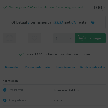
100,-
Vandaag voor 15:00 uur besteld, dezelfde werkdag verstuurd
Of betaal
3
termijnen van
33,33
met
0%
rente
toevoegen
voor 17:00 uur besteld, vandaag verzonden
Kenmerken
Product informatie
Beoordelingen
Gerelateerde catego
Kenmerken
Trampoline Afdekhoes
Product soort
Avyna
Speelgoed merk