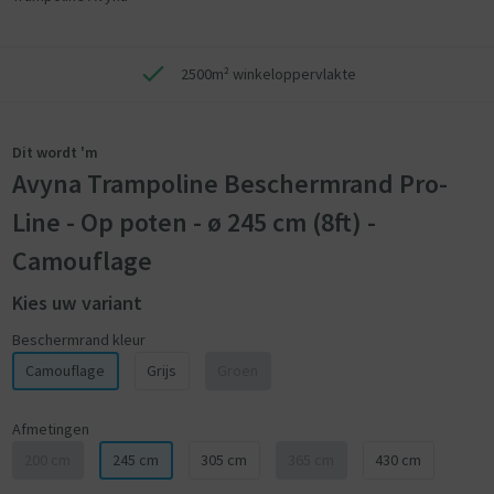
2500m² winkeloppervlakte
Dit wordt 'm
Avyna Trampoline Beschermrand Pro-
Line - Op poten - ø 245 cm (8ft) -
Camouflage
Kies uw variant
Beschermrand kleur
Camouflage
Grijs
Groen
Afmetingen
200 cm
245 cm
305 cm
365 cm
430 cm