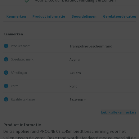
voor 17:00 uur besteld, vandaag verzonden
Kenmerken
Product informatie
Beoordelingen
Gerelateerde catego
Kenmerken
Trampoline Beschermrand
Product soort
Avyna
Speelgoed merk
245 cm
Afmetingen
Rond
Vorm
5 sterren +
Kwaliteitsklasse
bekijk alle kenmerken
Product informatie
De trampoline rand PROLINE 08 2,45m biedt bescherming voor het
vallen tussen de veren. Deze rand wordt standaard meegeleverd bij de