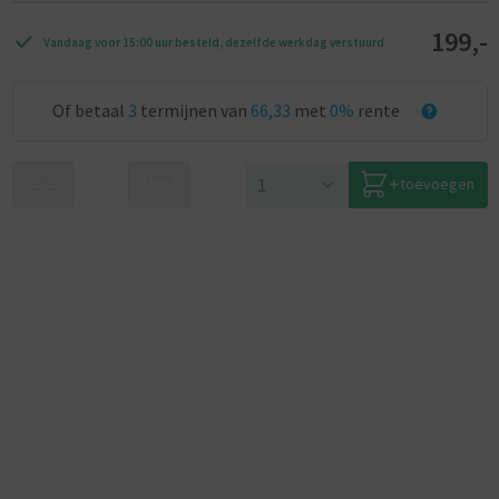
199,-
Vandaag voor 15:00 uur besteld, dezelfde werkdag verstuurd
Of betaal
3
termijnen van
66,33
met
0%
rente
toevoegen