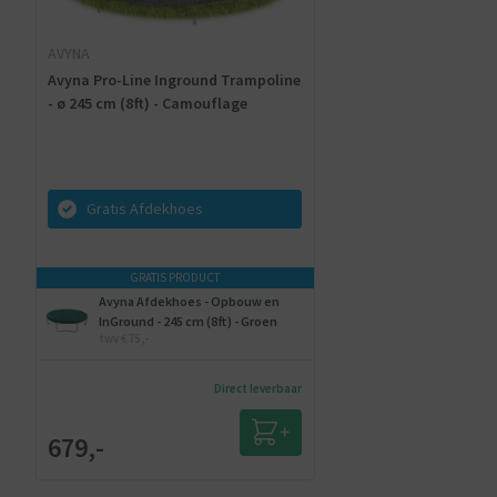
AVYNA
Avyna Pro-Line Inground Trampoline
- ø 245 cm (8ft) - Camouflage
Gratis Afdekhoes
GRATIS PRODUCT
Avyna Afdekhoes - Opbouw en
InGround - 245 cm (8ft) - Groen
twv €75,-
Direct leverbaar
679,-