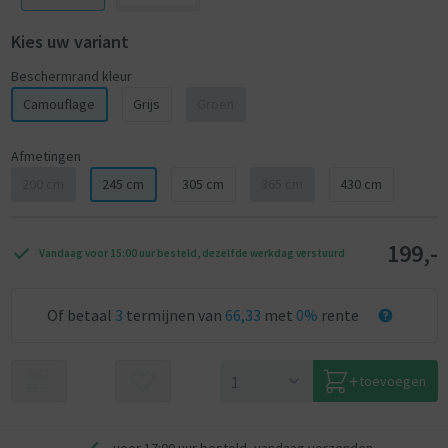
Kies uw variant
Beschermrand kleur
Camouflage
Grijs
Groen
Afmetingen
200 cm
245 cm
305 cm
365 cm
430 cm
199,-
Vandaag voor 15:00 uur besteld, dezelfde werkdag verstuurd
Of betaal
3
termijnen van
66,33
met
0%
rente
toevoegen