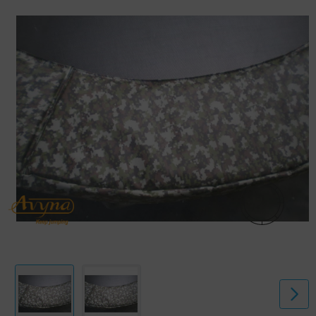
een diameter van 2,5 meter. De trampoline rand maakt het springen
voor uw kind een stuk veiliger. Vervaardigd uit weerbestendig
geweven polyester voor een lange levensduur. Deze beschermrand is
van hoge kwaliteit met een verwachte levensduur van 6 tot 8 jaar en
langer.
Kenmerken voorzien van extra dikke beschermrand (2.5 cm closed cell
foam) vervaardigd uit slijtvast 0,6 mm pvc materiaal De randen zijn
extra gesealed.
De breedte van de rand is 32 cm.