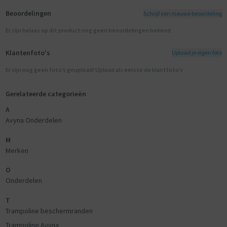
Beoordelingen
Schrijf een nieuwe beoordeling
Er zijn helaas op dit product nog geen beoordelingen bekend
Klantenfoto's
Upload je eigen foto
Er zijn nog geen foto’s geupload! Upload als eerste de klantfoto’s
Gerelateerde categorieën
A
Avyna Onderdelen
M
Merken
O
Onderdelen
T
Trampoline beschermranden
Trampoline Avyna