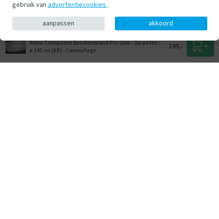
gebruik van
advertentiecookies
.
aanpassen
akkoord
Avyna Trampoline Beschermrand Pro-Line - Op poten -
199,-
ø 245 cm (8ft) - Camouflage