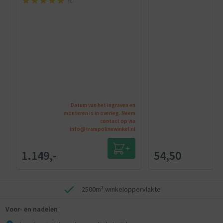
(
1
)
Datum van het ingraven en
monteren is in overleg. Neem
contact op via
info@trampolinewinkel.nl
1.149,-
54,50
2500m² winkeloppervlakte
Voor- en nadelen