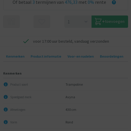
Of betaal
3
termijnen van
476,33
met
0%
rente
toevoegen
voor 17:00 uur besteld, vandaag verzonden
Kenmerken
Product informatie
Voor- en nadelen
Beoordelingen
Kenmerken
Trampoline
Product soort
Avyna
Speelgoed merk
430 cm
Afmetingen
Rond
Vorm