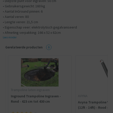
• Diepste punt voor ingraven: 50 cm
• Gebruikersgewicht: 160 kg
• Aantal InGround pinnen: 6
• Aantal veren: 80
• Lengte veren: 21,5 cm
• Eigenschap veer: elektrolytisch gegalvaniseerd
• Afmeting verpakking: 166 x 52 x 62cm
Lees minder
Gerelateerde producten
6
Trampoline laten ingraven
AVYNA
Inground Trampoline Ingraven -
Rond - 423 cm tot 430 cm
Avyna Trampoline Vere
(12ft - 14ft) - Rood - 1