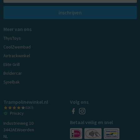
inschrijven
Meer van ons
ThysToys
CoolZwembad
Airtrackwinkel
Elite Grill
Boldercar
Sjoelbak
Trampolinewinkel.nl
Volg ons
(1267)
Privacy
Betaal veilig en snel
Industrieweg 10
3442AE
Woerden
NL