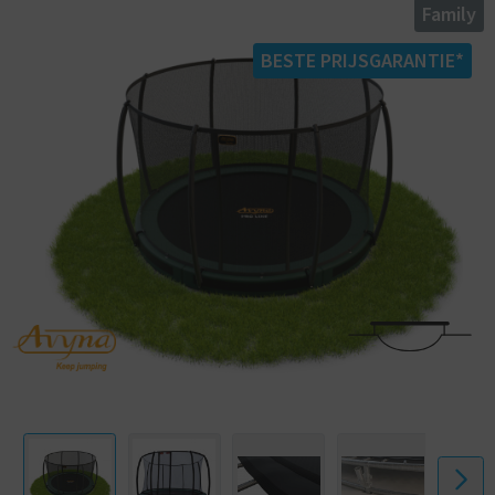
Family
• Buisdikte: 48 x 2,0 mm
• Totale diameter: 430 cm
BESTE PRIJSGARANTIE*
• Frame hoogte: 20 cm
• Kleur randkussen: groen
• PVC dikte randkussen: 0,6 mm
• Totale dikte randkussen: 2,5 cm
• Breedte randkussen: 32 cm
• Afwerking randkussen: geseald
• Kleur veiligheidsnet: groen
• Diepste punt voor ingraven: 50 cm
• Gebruikersgewicht: 160 kg
• Aantal InGround pinnen: 6
• Aantal veren: 80
• Lengte veren: 21,5 cm
• Eigenschap veer: elektrolytisch gegalvaniseerd
• Afmeting verpakking: 166 x 52 x 62cm