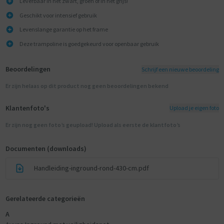
Leverbaar in het zwart, groen of in het grijs!
Geschikt voor intensief gebruik
Levenslange garantie op het frame
Deze trampoline is goedgekeurd voor openbaar gebruik
Beoordelingen
Schrijf een nieuwe beoordeling
Er zijn helaas op dit product nog geen beoordelingen bekend
Klantenfoto's
Upload je eigen foto
Er zijn nog geen foto’s geupload! Upload als eerste de klantfoto’s
Documenten (downloads)
Handleiding-inground-rond-430-cm.pdf
Gerelateerde categorieën
A