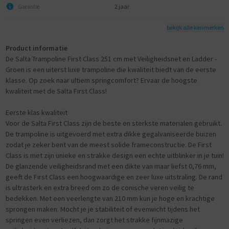
2 jaar
Garantie
bekijk alle kenmerken
Product informatie
De Salta Trampoline First Class 251 cm met Veiligheidsnet en Ladder -
Groen is een uiterst luxe trampoline die kwaliteit biedt van de eerste
klasse. Op zoek naar ultiem springcomfort? Ervaar de hoogste
kwaliteit met de Salta First Class!
Eerste klas kwaliteit
Voor de Salta First Class zijn de beste en sterkste materialen gebruikt.
De trampoline is uitgevoerd met extra dikke gegalvaniseerde buizen
zodat je zeker bent van de meest solide frameconstructie. De First
Class is met zijn unieke en strakke design een echte uitblinker in je tuin!
De glanzende veiligheidsrand met een dikte van maar liefst 0,76 mm,
geeft de First Class een hoogwaardige en zeer luxe uitstraling. De rand
is ultrasterk en extra breed om zo de conische veren veilig te
bedekken. Met een veerlengte van 210 mm kun je hoge en krachtige
sprongen maken. Mocht je je stabiliteit of evenwicht tijdens het
springen even verliezen, dan zorgt het strakke fijnmazige