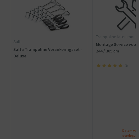
Trampoline laten mont
Salta
Montage Service voor 
Salta Trampoline Verankeringsset -
244 / 305 cm
Deluxe
(
1
)
Datum van 
overleg. N