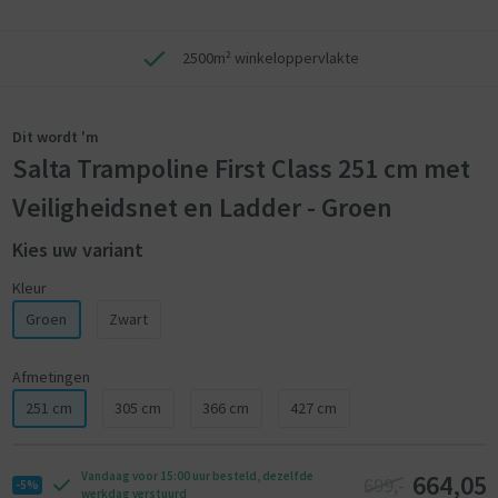
2500m² winkeloppervlakte
Dit wordt 'm
Salta Trampoline First Class 251 cm met
Veiligheidsnet en Ladder - Groen
Kies uw variant
Kleur
Groen
Zwart
Afmetingen
251 cm
305 cm
366 cm
427 cm
664,05
Vandaag voor 15:00 uur besteld, dezelfde
699,-
-5%
werkdag verstuurd