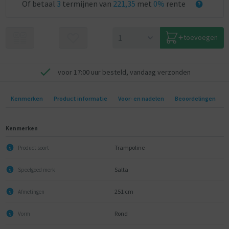
Of betaal
3
termijnen van
221,35
met
0%
rente
toevoegen
voor 17:00 uur besteld, vandaag verzonden
Kenmerken
Product informatie
Voor- en nadelen
Beoordelingen
Kenmerken
Trampoline
Product soort
Salta
Speelgoed merk
251 cm
Afmetingen
Rond
Vorm