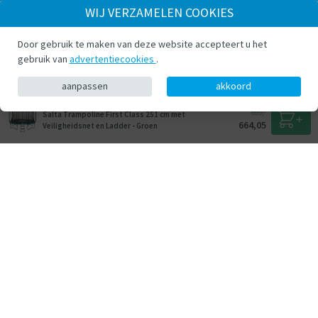
WIJ VERZAMELEN COOKIES
Door gebruik te maken van deze website accepteert u het
gebruik van
advertentiecookies
.
aanpassen
akkoord
699,-
Salta Trampoline First Class 251 cm met
664,05
Veiligheidsnet en Ladder - Groen