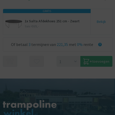
GRATIS
1x Salta Afdekhoes 251 cm - Zwart
Bekijk
twv €69,-
Of betaal
3
termijnen van
221,35
met
0%
rente
toevoegen