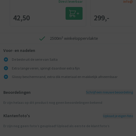
Direct leverbaar
info@tr
42,50
299,-
2500m² winkeloppervlakte
Voor- en nadelen
De beste uit de serie van Salta
Extra lange veren, springt daardoor extra fijn
Glossy beschermrand, extra dik materiaal en makkelijk afneembaar
Beoordelingen
Schrijf een nieuwe beoordeling
Er zijn helaas op dit product nog geen beoordelingen bekend
Klantenfoto's
Upload je eigen foto
Er zijn nog geen foto’s geupload! Upload als eerste de klantfoto’s