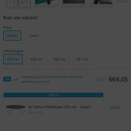
springervaring;
- Uitzonderlijk sterke en weerbestendige veiligheidsrand van extra dik
PVC;
Kies uw variant
- Veiligheidsnet met zelfsluitende ingang;
Kleur
- Inclusief ladder.
Groen
Zwart
Afmetingen
251 cm
305 cm
366 cm
427 cm
664,05
Vandaag voor 15:00 uur besteld, dezelfde
699,-
-5%
werkdag verstuurd
GRATIS
1x Salta Afdekhoes 251 cm - Zwart
Bekijk
twv €69,-