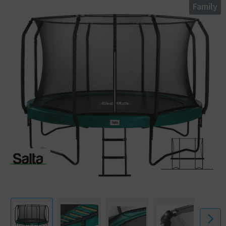
Family
De trampoline is uitgevoerd met extra dikke gegalvaniseerde buizen
zodat je zeker bent van de meest solide frameconstructie. De First
Class is met zijn unieke en strakke design een echte uitblinker in je tuin!
De glanzende veiligheidsrand met een dikte van maar liefst 0,76 mm,
geeft de First Class een hoogwaardige en zeer luxe uitstraling. De rand
is ultrasterk en extra breed om zo de conische veren veilig te
bedekken. Met een veerlengte van 210 mm kun je hoge en krachtige
sprongen maken. Mocht je je stabiliteit of evenwicht tijdens het
springen even verliezen, dan zorgt het strakke fijnmazige
veiligheidsnet met zelfsluitende ingang ervoor dat je altijd veilig en
zacht landt.
Inclusief ladder
Bij de Salta First Class krijg je naast de complete trampoline ook een
trampoline ladder meegeleverd. Een perfect hulpmiddel voor kinderen
om de trampoline veilig en zelfstandig op en af te klimmen. Met zijn
antislip profiel is de ladder voor kinderen extra veilig.
Kenmerken:
- Buitengewoon robuuste frameconstructie;
- Uitgerust met extra veel lange conische veren voor de meest ultieme