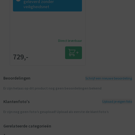
geleverd zonder
veiligheidsnet
Direct leverbaar
729,-
Beoordelingen
Schrijf een nieuwe beoordeling
Er zijn helaas op dit product nog geen beoordelingen bekend
Klantenfoto's
Upload je eigen foto
Er zijn nog geen foto’s geupload! Upload als eerste de klantfoto’s
Gerelateerde categorieën