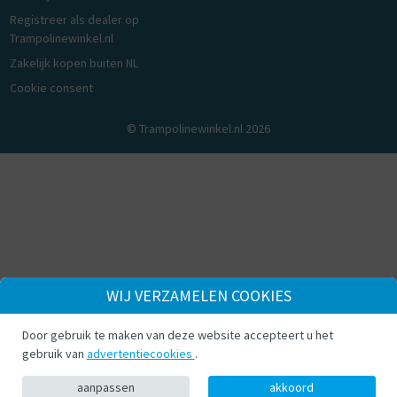
Registreer als dealer op
Trampolinewinkel.nl
Zakelijk kopen buiten NL
Cookie consent
© Trampolinewinkel.nl 2026
WIJ VERZAMELEN COOKIES
Door gebruik te maken van deze website accepteert u het
gebruik van
advertentiecookies
.
aanpassen
akkoord