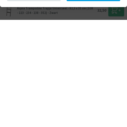
Avyna Trampoline Trapje Universeel - 82,5 x 35 cm (10ft
32,50
- 223 - 234 - 238 - 352) - Zwart