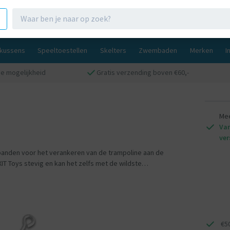
gkussens
Speeltoestellen
Skelters
Zwembaden
Merken
I
e mogelijkheid
Gratis verzending boven €60,-
Mee
Van
ver
 banden voor het verankeren van de trampoline aan de
IT Toys stevig en kan het zelfs met de wildste
€5