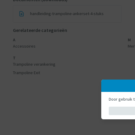
handleiding-trampoline-ankerset-4-stuks
Gerelateerde categorieën
A
M
Accessoires
Mer
T
Trampoline verankering
Trampoline Exit
Door gebruik 