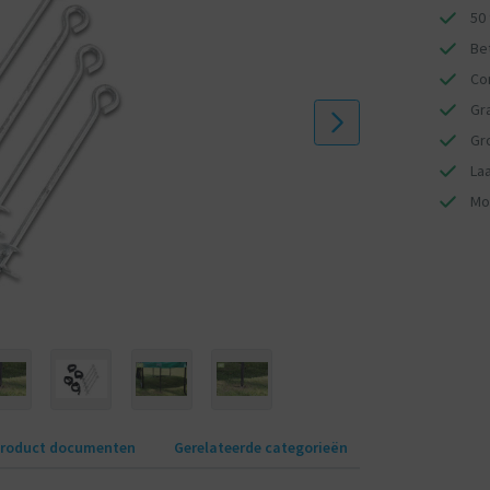
50
Bet
Co
Gr
Gr
Laa
Mo
roduct documenten
Gerelateerde categorieën