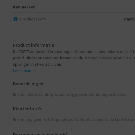
Kenmerken
Product soort
Tramp
Product informatie
De EXIT Trampoline Verankeringsset bestaat uit vier ankers en vier
grond. Hierdoor staat het frame van de trampolines op poten van EX
sprongen niet verschuiven.
Lees minder
Beoordelingen
Er zijn helaas op dit product nog geen beoordelingen bekend
Klantenfoto's
Er zijn nog geen foto’s geupload! Upload als eerste de klantfoto’
Documenten (downloads)