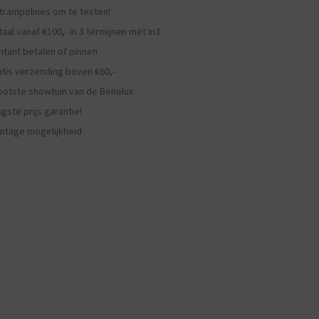
 trampolines om te testen!
aal vanaf €100,- in 3 termijnen met In3
ntant betalen of pinnen
atis verzending boven €60,-
ootste showtuin van de Benelux
gste prijs garantie!
ntage mogelijkheid