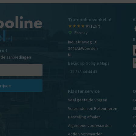
Trampolinewinkel.nl
V
(1267)
Privacy
B
Industrieweg 10
3442AE
Woerden
rief
NL
n de aanbiedingen
Bekijk op Google Maps
+31 348 44 44 43
rijven
Klantenservice
O
Veel gestelde vragen
C
Verzenden en Retourneren
S
Bestelling afhalen
T
Algemene voorwaarden
V
Actie voorwaarden
V