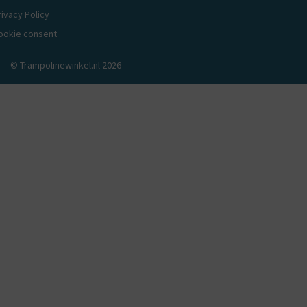
rivacy Policy
ookie consent
© Trampolinewinkel.nl 2026