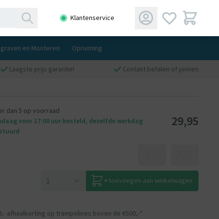
Klantenservice
ngraven en Monteren
Opruiming
Laagste prijs garantie!
Contant betalen of pinnen
r dan 5 op voorraad
29,95
daag voor 17:00 uur besteld, dezelfde werkdag
stuurd
toevoegen aan winkelwagen
0,- afhaalkorting op trampolines boven de €500,-*