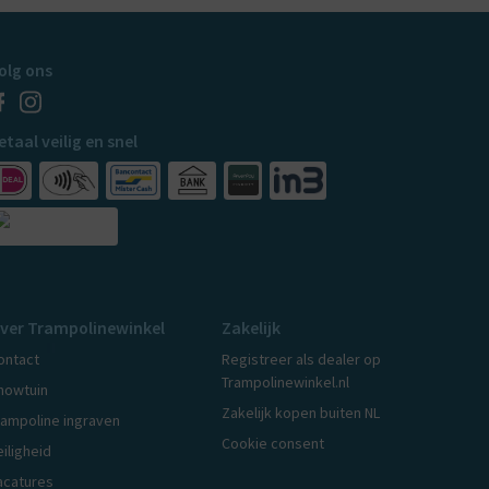
olg ons
etaal veilig en snel
ver Trampolinewinkel
Zakelijk
ontact
Registreer als dealer op
Trampolinewinkel.nl
howtuin
Zakelijk kopen buiten NL
rampoline ingraven
Cookie consent
eiligheid
acatures