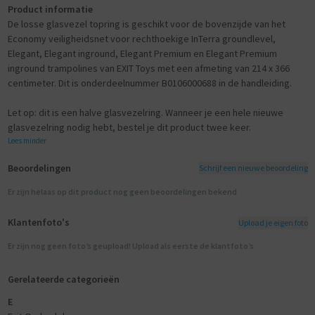
Product informatie
De losse glasvezel topring is geschikt voor de bovenzijde van het
Economy veiligheidsnet voor rechthoekige InTerra groundlevel,
Elegant, Elegant inground, Elegant Premium en Elegant Premium
inground trampolines van EXIT Toys met een afmeting van 214 x 366
centimeter. Dit is onderdeelnummer B0106000688 in de handleiding.
Let op: dit is een halve glasvezelring. Wanneer je een hele nieuwe
glasvezelring nodig hebt, bestel je dit product twee keer.
Lees minder
Beoordelingen
Schrijf een nieuwe beoordeling
Er zijn helaas op dit product nog geen beoordelingen bekend
Klantenfoto's
Upload je eigen foto
Er zijn nog geen foto’s geupload! Upload als eerste de klantfoto’s
Gerelateerde categorieën
E