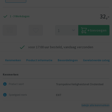
32,-
1 - 3 Werkdagen
toevoegen
voor 17:00 uur besteld, vandaag verzonden
Kenmerken
Product informatie
Beoordelingen
Gerelateerde catego
Kenmerken
Trampoline Veiligheidsnet Onderdeel
Product soort
EXIT
Speelgoed merk
bekijk alle kenmerken