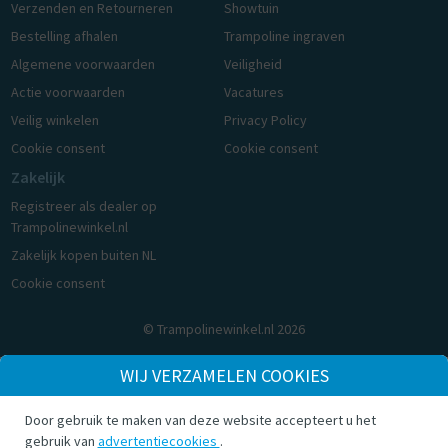
Verzenden en Retourneren
Showtuin
Bestelling afhalen
Trampoline ingraven
Algemene voorwaarden
Veiligheid
Actie voorwaarden
Vacatures
Veilig winkelen
Privacy Policy
Cookie consent
Cookie consent
Zakelijk
Registreer als dealer op
Trampolinewinkel.nl
Zakelijk kopen buiten NL
Cookie consent
© Trampolinewinkel.nl 2026
WIJ VERZAMELEN COOKIES
Door gebruik te maken van deze website accepteert u het
gebruik van
advertentiecookies
.