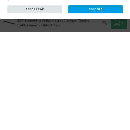
aanpassen
akkoord
EXIT Trampoline Veiligheidsnet Glasvezel Topring
32,-
(helft) Economy - 366 x 214 cm