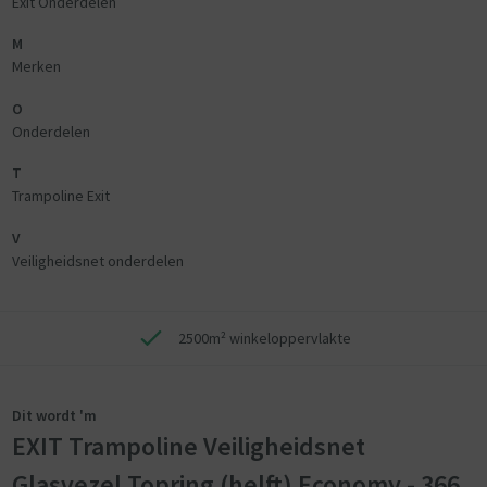
Exit Onderdelen
M
Merken
O
Onderdelen
T
Trampoline Exit
V
Veiligheidsnet onderdelen
2500m² winkeloppervlakte
Dit wordt 'm
EXIT Trampoline Veiligheidsnet
Glasvezel Topring (helft) Economy - 366