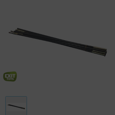
Let op: dit is een halve glasvezelring. Wanneer je een hele nieuwe
glasvezelring nodig hebt, bestel je dit product twee keer.