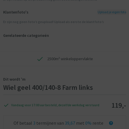
Klantenfoto's
Upload je eigen foto
Er zijn nog geen foto’s geupload! Upload als eerste de klantfoto’s
Gerelateerde categorieën
2500m² winkeloppervlakte
Dit wordt 'm
Wiel geel 400/140-8 Farm links
119,-
Vandaag voor 17:00 uur besteld, dezelfde werkdag verstuurd
Of betaal
3
termijnen van
39,67
met
0%
rente