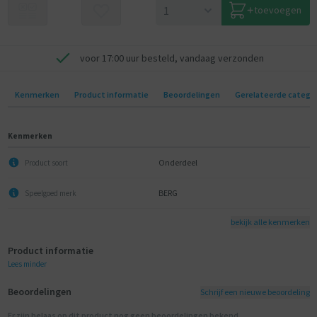
toevoegen
voor 17:00 uur besteld, vandaag verzonden
Kenmerken
Product informatie
Beoordelingen
Gerelateerde catego
Kenmerken
Onderdeel
Product soort
BERG
Speelgoed merk
bekijk alle kenmerken
Product informatie
Lees minder
Beoordelingen
Schrijf een nieuwe beoordeling
Er zijn helaas op dit product nog geen beoordelingen bekend