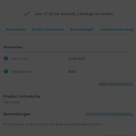
voor 17:00 uur besteld, vandaag verzonden
Kenmerken
Product informatie
Beoordelingen
Gerelateerde catego
Kenmerken
Onderdeel
Product soort
BERG
Speelgoed merk
bekijk alle kenmerken
Product informatie
Lees minder
Beoordelingen
Schrijf een nieuwe beoordeling
Er zijn helaas op dit product nog geen beoordelingen bekend