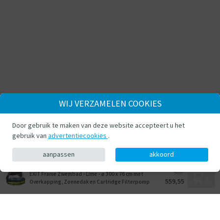
WIJ VERZAMELEN COOKIES
Door gebruik te maken van deze website accepteert u het
gebruik van
advertentiecookies
.
aanpassen
akkoord
589,-
EXIT Frame Zwembad - Lime - ø 300 x 76 cm met
559,55
Overkapping, Zonnedak en Cartridge Filterpomp