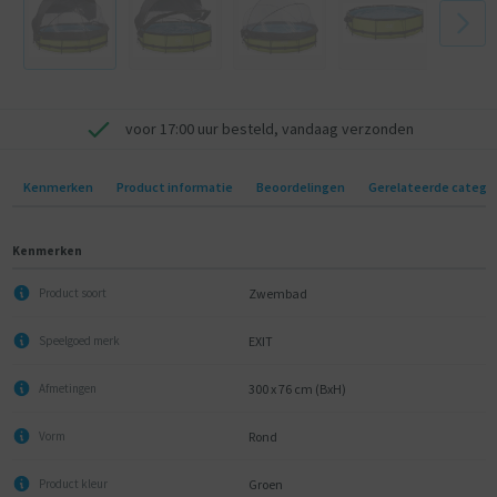
- Koepel met luifel
- Uniek ontwerp
- Super stevig frame
- Duurzame afwerking
voor 17:00 uur besteld, vandaag verzonden
Kenmerken
Product informatie
Beoordelingen
Gerelateerde catego
Kenmerken
Zwembad
Product soort
EXIT
Speelgoed merk
300 x 76 cm (BxH)
Afmetingen
Rond
Vorm
Groen
Product kleur