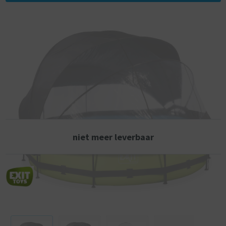
de stevige poten van het EXIT Lime zwembad zorgen ervoor dat het
zwembad altijd stabiel staat en jarenlang meegaat. De meegeleverde
pomp ververst het water en houdt het in beweging om vervuiling te
voorkomen.
Met de EXIT koepel voor zwembaden ben je niet meer afhankelijk van
weersvoorspellingen. De koepel houdt vuil uit het water en fungeert
tevens als een duurzame oplossing voor het verwarmen van het water,
doordat de warmte van de zon onder de koepel wordt gehouden. En
dankzij de unieke luifel van EXIT Toys kun je ook als de zon echt schijnt
probleemloos gaan zwemmen. De luifel heeft een gebruiksvriendelijk
klapmechanisme waardoor je in een mum van tijd een deel of volledige
schaduw creëert. Met de verstelbare banden kunt u de luifel met
niet meer leverbaar
veranderende stand van de zon verplaatsen en op elke gewenste
hoogte vastzetten.
De leuke, felle kleur en het zwarte frame geven dit zwembad een
unieke uitstraling. De binnenkant van het zwembad is blauw, zodat het
toch dat verfrissende zwembadgevoel heeft.
- Met filterpomp