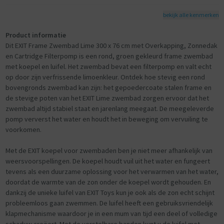
bekijk alle kenmerken
Product informatie
Dit EXIT Frame Zwembad Lime 300 x 76 cm met Overkapping, Zonnedak
en Cartridge Filterpomp is een rond, groen gekleurd frame zwembad
met koepel en luifel. Het zwembad bevat een filterpomp en valt echt
op door zijn verfrissende limoenkleur. Ontdek hoe stevig een rond
bovengronds zwembad kan zijn: het gepoedercoate stalen frame en
de stevige poten van het EXIT Lime zwembad zorgen ervoor dat het
zwembad altijd stabiel staat en jarenlang meegaat. De meegeleverde
pomp ververst het water en houdt het in beweging om vervuiling te
voorkomen.
Met de EXIT koepel voor zwembaden ben je niet meer afhankelijk van
weersvoorspellingen. De koepel houdt vuil uit het water en fungeert
tevens als een duurzame oplossing voor het verwarmen van het water,
doordat de warmte van de zon onder de koepel wordt gehouden. En
dankzij de unieke luifel van EXIT Toys kun je ook als de zon echt schijnt
probleemloos gaan zwemmen. De luifel heeft een gebruiksvriendelijk
klapmechanisme waardoor je in een mum van tijd een deel of volledige
schaduw creëert. Met de verstelbare banden kunt u de luifel met