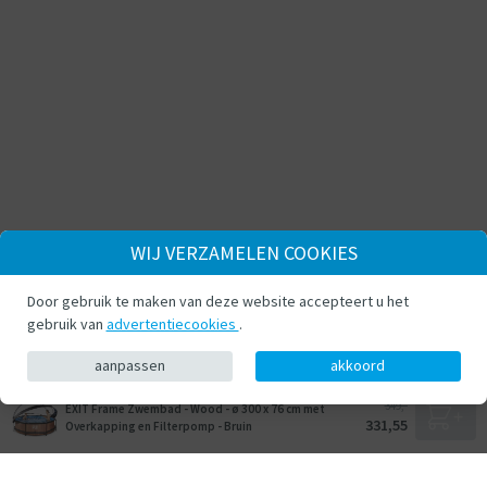
WIJ VERZAMELEN COOKIES
Door gebruik te maken van deze website accepteert u het
gebruik van
advertentiecookies
.
aanpassen
akkoord
349,-
EXIT Frame Zwembad - Wood - ø 300 x 76 cm met
331,55
Overkapping en Filterpomp - Bruin