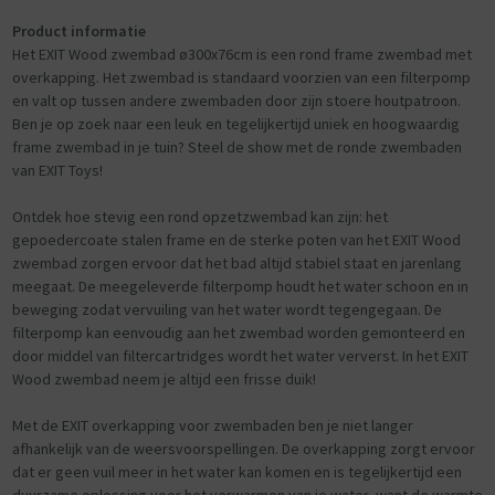
Product informatie
Het EXIT Wood zwembad ø300x76cm is een rond frame zwembad met
overkapping. Het zwembad is standaard voorzien van een filterpomp
en valt op tussen andere zwembaden door zijn stoere houtpatroon.
Ben je op zoek naar een leuk en tegelijkertijd uniek en hoogwaardig
frame zwembad in je tuin? Steel de show met de ronde zwembaden
van EXIT Toys!
Ontdek hoe stevig een rond opzetzwembad kan zijn: het
gepoedercoate stalen frame en de sterke poten van het EXIT Wood
zwembad zorgen ervoor dat het bad altijd stabiel staat en jarenlang
meegaat. De meegeleverde filterpomp houdt het water schoon en in
beweging zodat vervuiling van het water wordt tegengegaan. De
filterpomp kan eenvoudig aan het zwembad worden gemonteerd en
door middel van filtercartridges wordt het water ververst. In het EXIT
Wood zwembad neem je altijd een frisse duik!
Met de EXIT overkapping voor zwembaden ben je niet langer
afhankelijk van de weersvoorspellingen. De overkapping zorgt ervoor
dat er geen vuil meer in het water kan komen en is tegelijkertijd een
duurzame oplossing voor het verwarmen van je water, want de warmte