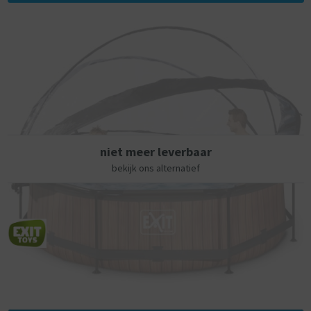
van EXIT Toys!
Ontdek hoe stevig een rond opzetzwembad kan zijn: het
gepoedercoate stalen frame en de sterke poten van het EXIT Wood
zwembad zorgen ervoor dat het bad altijd stabiel staat en jarenlang
meegaat. De meegeleverde filterpomp houdt het water schoon en in
beweging zodat vervuiling van het water wordt tegengegaan. De
filterpomp kan eenvoudig aan het zwembad worden gemonteerd en
door middel van filtercartridges wordt het water ververst. In het EXIT
Wood zwembad neem je altijd een frisse duik!
niet meer leverbaar
Met de EXIT overkapping voor zwembaden ben je niet langer
bekijk ons alternatief
afhankelijk van de weersvoorspellingen. De overkapping zorgt ervoor
dat er geen vuil meer in het water kan komen en is tegelijkertijd een
duurzame oplossing voor het verwarmen van je water, want de warmte
van de zon wordt onder de kap vastgehouden. De overkapping is zeer
eenvoudig te openen door een uniek scharniermechanisme en dankzij
het transparante zeil mis je niets van wat er buiten het bad gebeurt.
Kortom: in weer en wind genieten van je zwembad.
Het stoere houtpatroon en zwarte frame geven het Wood zwembad