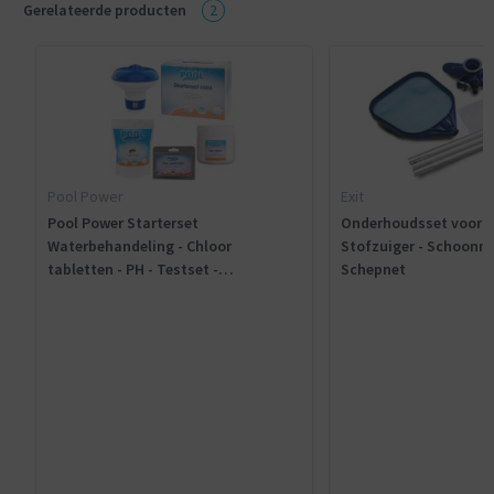
Gerelateerde producten
2
Pool Power
Exit
Pool Power Starterset
Onderhoudsset voor 
Waterbehandeling - Chloor
Stofzuiger - Schoonm
tabletten - PH - Testset -
Schepnet
Chloordoseerder 4 in 1