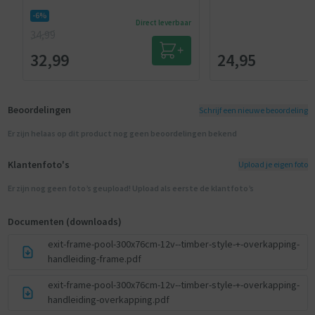
-6%
Direct leverbaar
34,99
32,99
24,95
Beoordelingen
Schrijf een nieuwe beoordeling
Er zijn helaas op dit product nog geen beoordelingen bekend
Klantenfoto's
Upload je eigen foto
Er zijn nog geen foto’s geupload! Upload als eerste de klantfoto’s
Documenten (downloads)
exit-frame-pool-300x76cm-12v--timber-style-+-overkapping-
handleiding-frame.pdf
exit-frame-pool-300x76cm-12v--timber-style-+-overkapping-
handleiding-overkapping.pdf