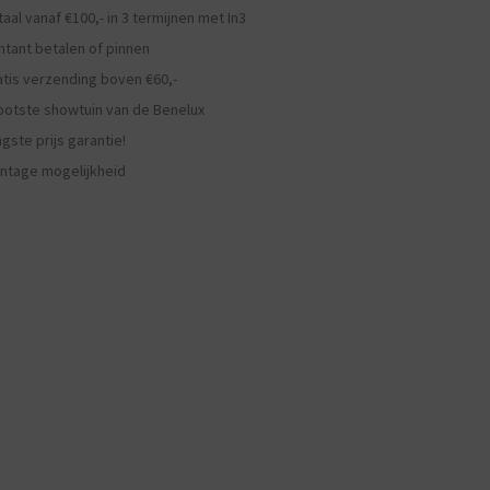
aal vanaf €100,- in 3 termijnen met In3
ntant betalen of pinnen
atis verzending boven €60,-
ootste showtuin van de Benelux
gste prijs garantie!
ntage mogelijkheid