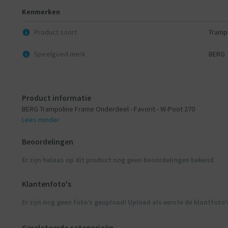
Kenmerken
Product soort
Tramp
Speelgoed merk
BERG
Product informatie
BERG Trampoline Frame Onderdeel - Favorit - W-Poot 270
Lees minder
Beoordelingen
Er zijn helaas op dit product nog geen beoordelingen bekend
Klantenfoto's
Er zijn nog geen foto’s geupload! Upload als eerste de klantfoto’
Gerelateerde categorieën