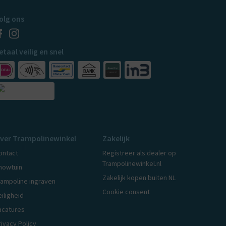
olg ons
etaal veilig en snel
ver Trampolinewinkel
Zakelijk
ontact
Registreer als dealer op
Trampolinewinkel.nl
howtuin
Zakelijk kopen buiten NL
rampoline ingraven
Cookie consent
eiligheid
acatures
rivacy Policy