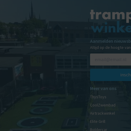
Aanmelden nieuwsb
Altijd op de hoogte va
insch
Meer van ons
ThysToys
CoolZwembad
Airtrackwinkel
Elite Grill
Boldercar