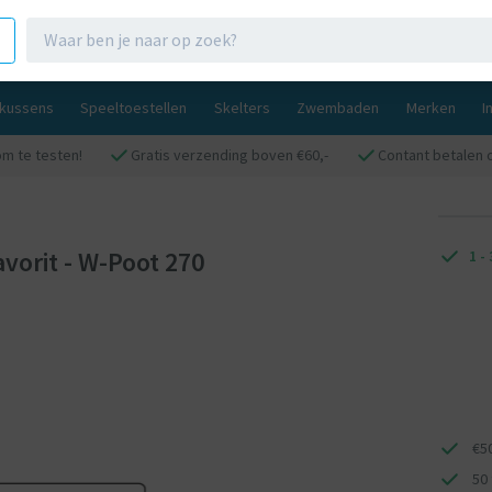
gkussens
Speeltoestellen
Skelters
Zwembaden
Merken
I
om te testen!
Gratis verzending boven €60,-
Contant betalen 
orit - W-Poot 270
1 -
€5
50