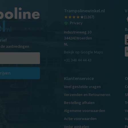
Trampolinewinkel.nl
V
(1267)
Privacy
B
Industrieweg 10
3442AE
Woerden
rief
NL
n de aanbiedingen
Bekijk op Google Maps
+31 348 44 44 43
rijven
Klantenservice
O
Veel gestelde vragen
C
Verzenden en Retourneren
S
Bestelling afhalen
T
Algemene voorwaarden
V
Actie voorwaarden
V
Veilig winkelen
P