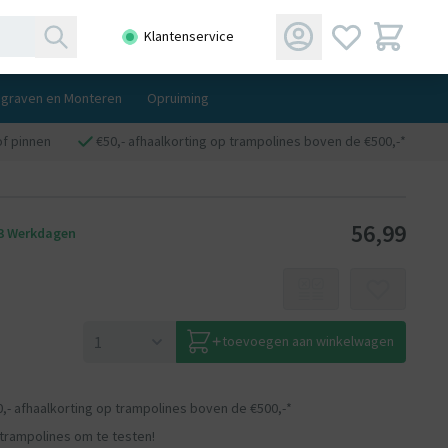
Klantenservice
ngraven en Monteren
Opruiming
of pinnen
€50,- afhaalkorting op trampolines boven de €500,-*
56,99
 3 Werkdagen
toevoegen aan winkelwagen
0,- afhaalkorting op trampolines boven de €500,-*
 trampolines om te testen!