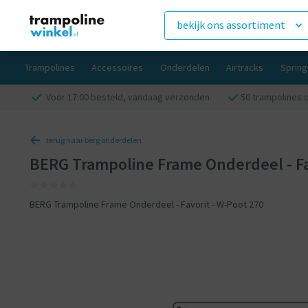
bekijk ons assortiment
Trampolines
Accessoires
Onderdelen
Airtracks
Sprin
Voor 17:00 besteld, vandaag verzonden
50 trampolines 
terug naar berg onderdelen
BERG Trampoline Frame Onderdeel - Fav
BERG Trampoline Frame Onderdeel - Favorit - W-Poot 270