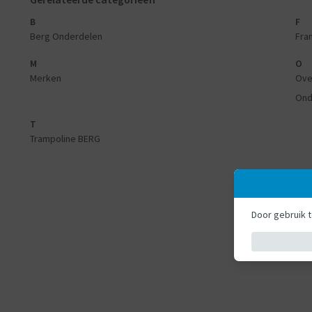
B
F
Berg Onderdelen
Fra
M
O
Merken
Ove
Ond
T
Trampoline BERG
Door gebruik 