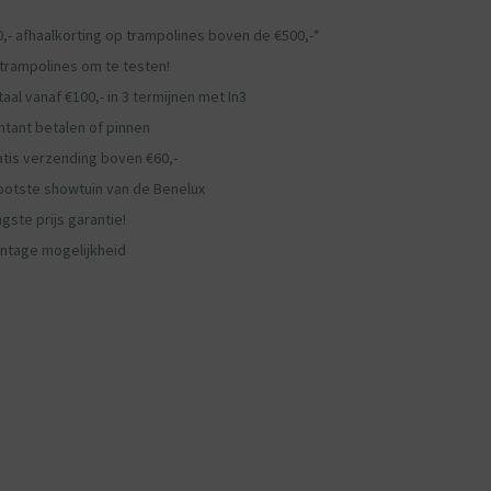
0,- afhaalkorting op trampolines boven de €500,-*
 trampolines om te testen!
aal vanaf €100,- in 3 termijnen met In3
ntant betalen of pinnen
atis verzending boven €60,-
ootste showtuin van de Benelux
gste prijs garantie!
ntage mogelijkheid