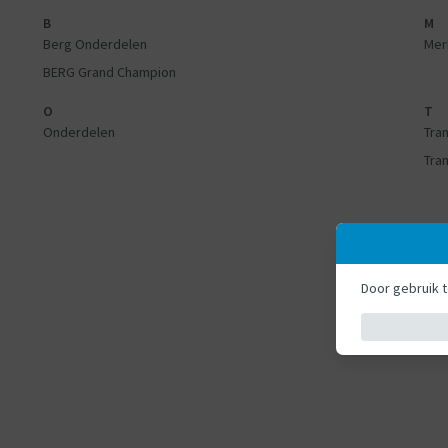
B
M
Berg Onderdelen
Mer
BERG Grand Champion
O
T
Onderdelen
Tra
Tra
Door gebruik 