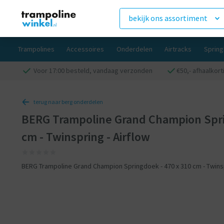
bekijk ons assortiment
Trampolines
Accessoires
Onderdelen
Airtracks
Sprin
Voor 17:00 besteld, vandaag verzonden
€50,- afhaalkor
terug naar berg onderdelen
BERG Trampoline Grand Champion Sprin
cm - Twinspring - Airflow
BERG Trampoline Grand Champion Springdoek - 470 x 310 cm - Twinsp