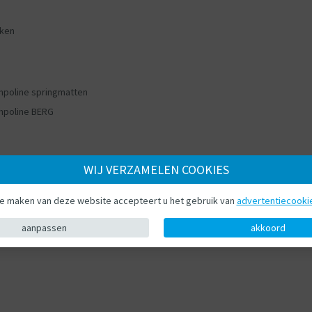
ken
mpoline springmatten
mpoline BERG
WIJ VERZAMELEN COOKIES
te maken van deze website accepteert u het gebruik van
advertentiecooki
aanpassen
akkoord