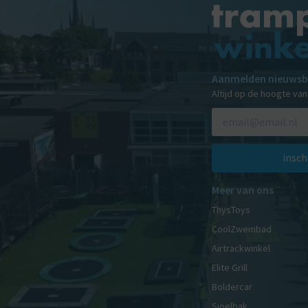
Aanmelden nieuwsb
Altijd op de hoogte va
insch
Meer van ons
ThysToys
CoolZwembad
Airtrackwinkel
Elite Grill
Boldercar
Sjoelbak