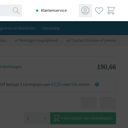
Klantenservice
ngraven en Monteren
Opruiming
elux
Montage mogelijkheid
Contant betalen of pinnen
190,66
 3 Werkdagen
Of betaal
3
termijnen van
63,55
met
0%
rente
toevoegen aan winkelwagen