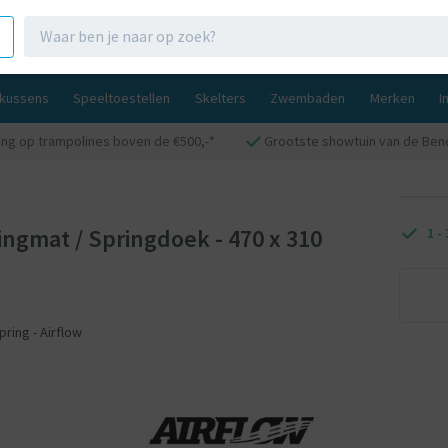
gkussens
Speeltoestellen
Skelters
Zwembaden
Merken
I
ting op trampolines boven de €500,-*
Grootste showtuin van de Ben
gmat / Springdoek - 470 x 310
1 -
ring - Airflow