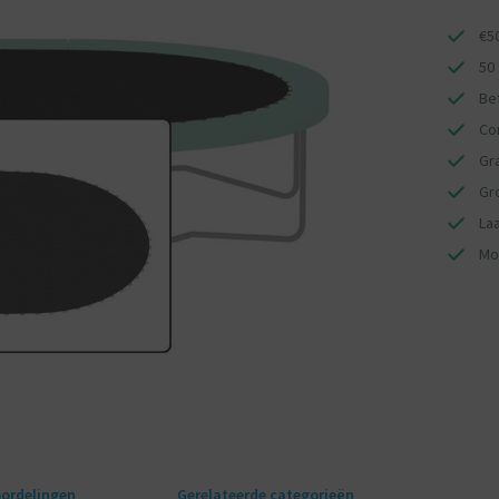
€5
50
Bet
Co
Gr
Gr
Laa
Mo
ordelingen
Gerelateerde categorieën