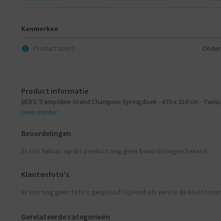
Kenmerken
Product soort
Onder
Product informatie
BERG Trampoline Grand Champion Springdoek - 470 x 310 cm - Twinsp
Lees minder
Beoordelingen
Er zijn helaas op dit product nog geen beoordelingen bekend
Klantenfoto's
Er zijn nog geen foto’s geupload! Upload als eerste de klantfoto’
Gerelateerde categorieën