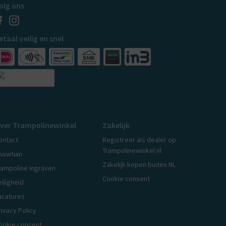
olg ons
etaal veilig en snel
ver Trampolinewinkel
Zakelijk
ontact
Registreer als dealer op
Trampolinewinkel.nl
howtuin
Zakelijk kopen buiten NL
rampoline ingraven
Cookie consent
eiligheid
acatures
rivacy Policy
ookie consent