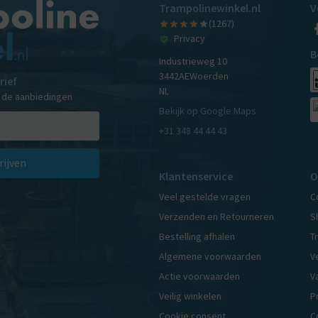
Trampolinewinkel.nl
V
(1267)
Privacy
B
Industrieweg 10
3442AE
Woerden
rief
NL
n de aanbiedingen
Bekijk op Google Maps
+31 348 44 44 43
rijven
Klantenservice
O
Veel gestelde vragen
C
Verzenden en Retourneren
S
Bestelling afhalen
T
Algemene voorwaarden
V
Actie voorwaarden
V
Veilig winkelen
P
Cookie consent
C