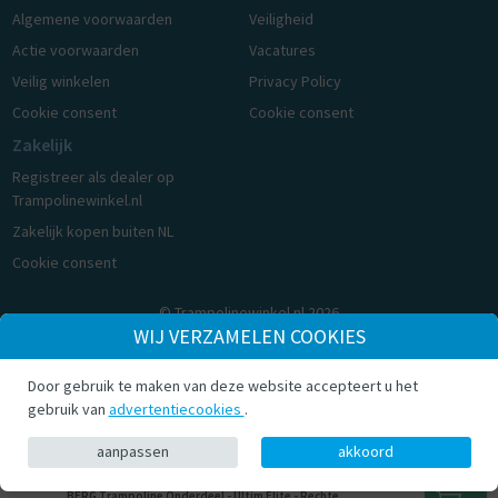
Algemene voorwaarden
Veiligheid
Actie voorwaarden
Vacatures
Veilig winkelen
Privacy Policy
Cookie consent
Cookie consent
Zakelijk
Registreer als dealer op
Trampolinewinkel.nl
Zakelijk kopen buiten NL
Cookie consent
© Trampolinewinkel.nl 2026
WIJ VERZAMELEN COOKIES
Door gebruik te maken van deze website accepteert u het
gebruik van
advertentiecookies
.
aanpassen
akkoord
BERG Trampoline Onderdeel - Ultim Elite - Rechte