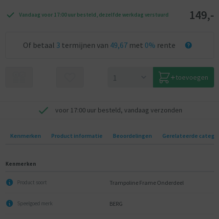
149,-
Vandaag voor 17:00 uur besteld, dezelfde werkdag verstuurd
Of betaal
3
termijnen van
49,67
met
0%
rente
toevoegen
voor 17:00 uur besteld, vandaag verzonden
Kenmerken
Product informatie
Beoordelingen
Gerelateerde catego
Kenmerken
Trampoline Frame Onderdeel
Product soort
BERG
Speelgoed merk