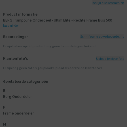
bekijk alle kenmerken
Product informatie
BERG Trampoline Onderdeel - Ultim Elite - Rechte Frame Buis 500
Lees minder
Beoordelingen
Schrijf een nieuwe beoordeling
Er zijn helaas op dit product nog geen beoordelingen bekend
Klantenfoto's
Upload je eigen foto
Er zijn nog geen foto’s geupload! Upload als eerste de klantfoto’s
Gerelateerde categorieën
B
Berg Onderdelen
F
Frame onderdelen
M