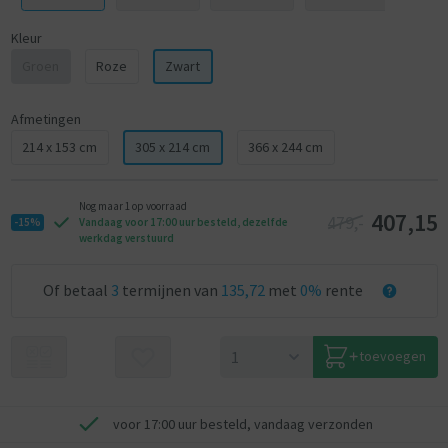
Kleur
Groen
Roze
Zwart
Afmetingen
214 x 153 cm
305 x 214 cm
366 x 244 cm
Nog maar 1 op voorraad
407,15
479,-
-15%
Vandaag voor 17:00 uur besteld, dezelfde
werkdag verstuurd
Of betaal
3
termijnen van
135,72
met
0%
rente
toevoegen
voor 17:00 uur besteld, vandaag verzonden