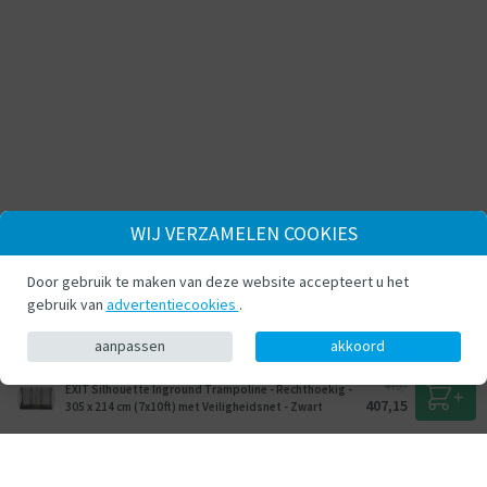
WIJ VERZAMELEN COOKIES
Door gebruik te maken van deze website accepteert u het
gebruik van
advertentiecookies
.
aanpassen
akkoord
479,-
EXIT Silhouette Inground Trampoline - Rechthoekig -
407,15
305 x 214 cm (7x10ft) met Veiligheidsnet - Zwart