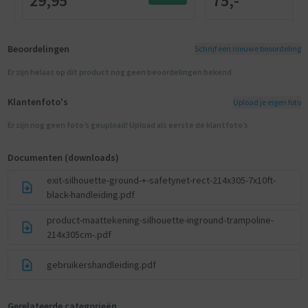
29,95
75,-
Beoordelingen
Schrijf een nieuwe beoordeling
Er zijn helaas op dit product nog geen beoordelingen bekend
Klantenfoto's
Upload je eigen foto
Er zijn nog geen foto’s geupload! Upload als eerste de klantfoto’s
Documenten (downloads)
exit-silhouette-ground-+-safetynet-rect-214x305-7x10ft-
black-handleiding.pdf
product-maattekening-silhouette-inground-trampoline-
214x305cm-.pdf
gebruikershandleiding.pdf
Gerelateerde categorieën