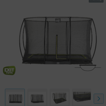
voetbeschermingssysteem, zodat je voet niet tussen de veren kan
komen. De stevige veren staan garant voor goede sprongkracht. Het
frame van de Silhouette trampoline is gegalvaniseerd en
gepoedercoat zodat roest geen kans maakt. Op de rechthoekige EXIT
Silhouette trampolines beleef je eindeloos veel springplezier!
EXIT Silhouette Ground + Safetynet Rect. 214x305 (7x10ft) Black.
Ondersteuning voor plaatsing: Buiten, Vorm: Rechthoekig,
Constructietype: Spiraalveer. Breedte: 2140 mm, Diepte: 3050 mm,
Hoogte: 200 mm. Gewicht verpakking: 81,1 kg, Type verpakking: Doos,
Afmetingen pakket 1 (BxDxH): 600 x 1155 x 115 mm