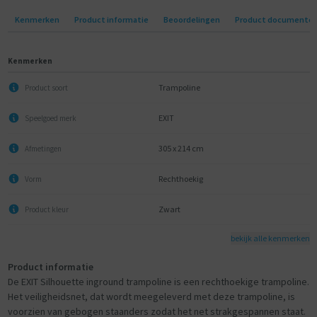
Kenmerken
Product informatie
Beoordelingen
Product documente
Kenmerken
Trampoline
Product soort
EXIT
Speelgoed merk
305 x 214 cm
Afmetingen
Rechthoekig
Vorm
Zwart
Product kleur
bekijk alle kenmerken
Product informatie
De EXIT Silhouette inground trampoline is een rechthoekige trampoline.
Het veiligheidsnet, dat wordt meegeleverd met deze trampoline, is
voorzien van gebogen staanders zodat het net strakgespannen staat.