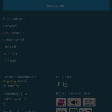
inschrijven
Meer van ons
ThysToys
CoolZwembad
Airtrackwinkel
Elite Grill
Boldercar
Sjoelbak
Trampolinewinkel.nl
Volg ons
(1267)
Privacy
Betaal veilig en snel
Industrieweg 10
3442AE
Woerden
NL
Bekijk op Google Maps