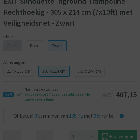
EXIT Silhouette Inground Trampoline -
Rechthoekig - 305 x 214 cm (7x10ft) met
Veiligheidsnet - Zwart
Kleur
Groen
Roze
Zwart
Afmetingen
214 x 153 cm
305 x 214 cm
366 x 244 cm
Nog maar 1 op voorraad
407,15
479,-
-15%
Vandaag voor 17:00 uur besteld, dezelfde
werkdag verstuurd
Of betaal
3
termijnen van
135,72
met
0%
rente
toevoegen