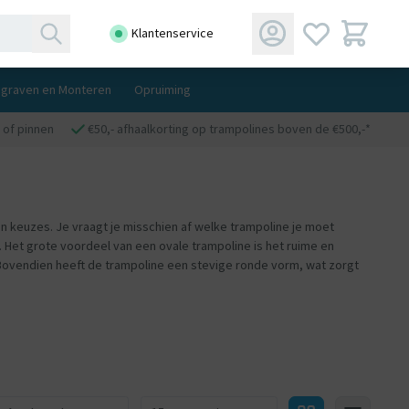
Klantenservice
ngraven en Monteren
Opruiming
 of pinnen
€50,- afhaalkorting op trampolines boven de €500,-*
n keuzes. Je vraagt je misschien af welke trampoline je moet
 Het grote voordeel van een ovale trampoline is het ruime en
 Bovendien heeft de trampoline een stevige ronde vorm, wat zorgt
Aantal producten