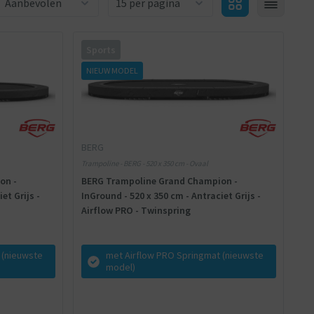
Sports
NIEUW MODEL
BERG
Trampoline - BERG - 520 x 350 cm - Ovaal
on -
BERG Trampoline Grand Champion -
et Grijs -
InGround - 520 x 350 cm - Antraciet Grijs -
Airflow PRO - Twinspring
 (nieuwste
met Airflow PRO Springmat (nieuwste
model)