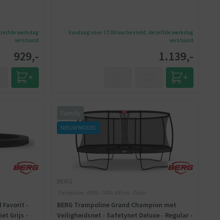
ezelfde werkdag
Vandaag voor 17:00 uur besteld, dezelfde werkdag
verstuurd
verstuurd
929,-
1.139,-
Family
NIEUW MODEL
BERG
Trampoline - BERG - 520 x 350 cm - Ovaal
Favorit -
BERG Trampoline Grand Champion met
et Grijs -
Veiligheidsnet - Safetynet Deluxe - Regular -