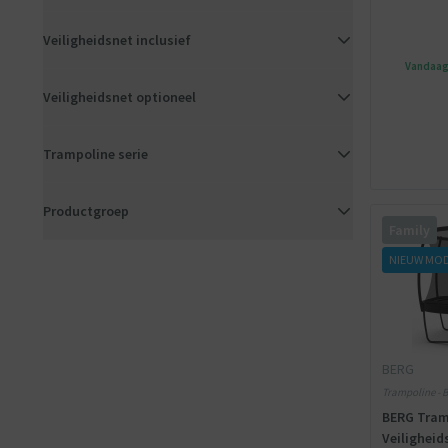
Veiligheidsnet inclusief
Vandaag 
Veiligheidsnet optioneel
Trampoline serie
Productgroep
Family
NIEUW MO
BERG
Trampoline - B
BERG Tram
Veiligheid