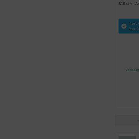
310 cm - An
Twinsprin
met 
mode
Vandaag 