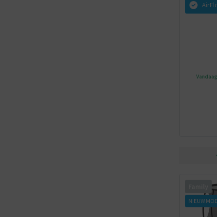
AirF
Vandaag 
Family
NIEUW MO