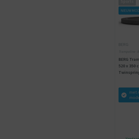
Sports
NIEUW MO
BERG
Trampoline - B
BERG Tramp
520 x 350 c
Twinsprin
met 
mode
Vandaag 