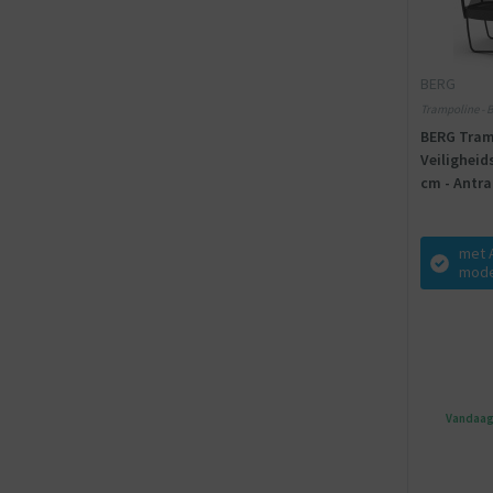
BERG
Trampoline - B
BERG Tram
Veiligheid
cm - Antrac
Twinsprin
met 
mode
Vandaag 