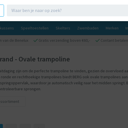
gkussens
Speeltoestellen
Skelters
Zwembaden
Merken
I
n van de Benelux
Gratis verzending boven €60,-
Contant betalen
rand - Ovale trampoline
uitdaging zijn om de perfecte trampoline te vinden, gezien de overvloed aa
 ronde en rechthoekige trampolines biedt BERG ook ovale trampolines aan.
springoppervlak, waardoor je automatisch veilig naar het midden springt.
ontroleerbare sprongen.
assortiment