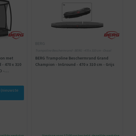
BERG
Trampoline Beschermrand - BERG - 470 x 310 cm - Ovaal
ion met
BERG Trampoline Beschermrand Grand
 - 470 x 310
Champion - InGround - 470 x 310 cm - Grijs
O -
 (nieuwste
ezelfde werkdag
Vandaag voor 17:00 uur besteld, dezelfde werkdag