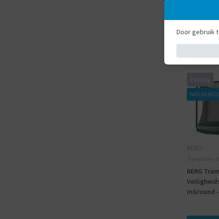
Door gebruik 
Family
NIEUW MO
BERG
Trampoline - B
BERG Tram
Veiligheid
InGround -
Springma