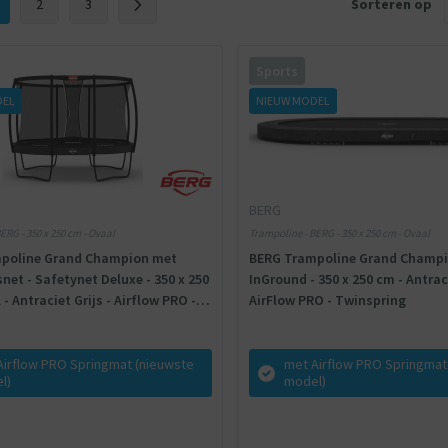
2
3
Sorteren op
Sports
DEL
NIEUW MODEL
BERG
ERG - 350 x 250 cm - Ovaal
Trampoline - BERG - 350 x 250 cm - Ovaal
poline Grand Champion met
BERG Trampoline Grand Champi
snet - Safetynet Deluxe - 350 x 250
InGround - 350 x 250 cm - Antraci
- Antraciet Grijs - Airflow PRO -
AirFlow PRO - Twinspring
g
Airflow PRO Springmat (nieuwste
met Airflow PRO Springmat
l)
model)