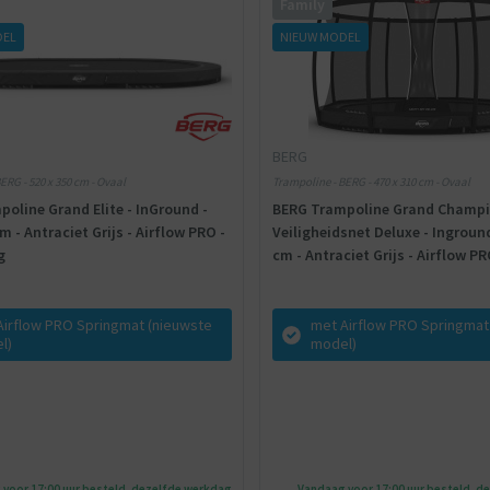
Family
DEL
NIEUW MODEL
BERG
ERG - 520 x 350 cm - Ovaal
Trampoline - BERG - 470 x 310 cm - Ovaal
oline Grand Elite - InGround -
BERG Trampoline Grand Champ
m - Antraciet Grijs - Airflow PRO -
Veiligheidsnet Deluxe - Inground
g
cm - Antraciet Grijs - Airflow PR
Twinspring
Airflow PRO Springmat (nieuwste
met Airflow PRO Springmat
l)
model)
voor 17:00 uur besteld, dezelfde werkdag
Vandaag voor 17:00 uur besteld, d