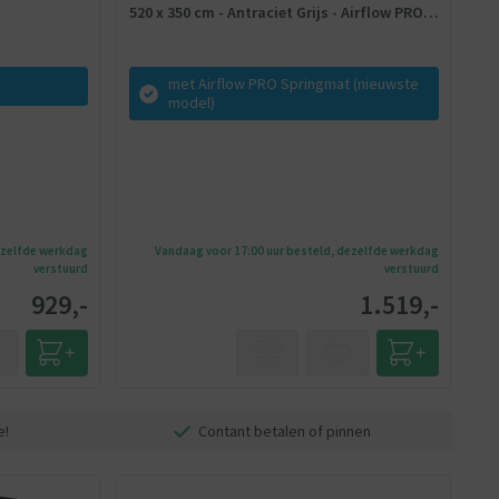
520 x 350 cm - Antraciet Grijs - Airflow PRO -
Twinspring
met Airflow PRO Springmat (nieuwste
model)
ezelfde werkdag
Vandaag voor 17:00 uur besteld, dezelfde werkdag
verstuurd
verstuurd
929,-
1.519,-
e!
Contant betalen of pinnen