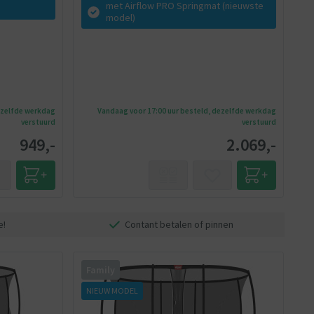
met Airflow PRO Springmat (nieuwste
model)
ezelfde werkdag
Vandaag voor 17:00 uur besteld, dezelfde werkdag
verstuurd
verstuurd
949,-
2.069,-
e!
Contant betalen of pinnen
Family
NIEUW MODEL