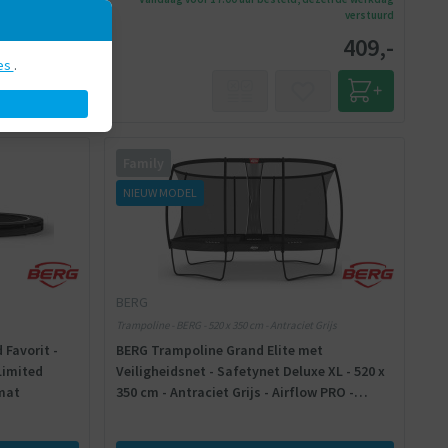
verstuurd
verstuurd
1.399,-
409,-
es
.
Family
NIEUW MODEL
BERG
Trampoline - BERG - 520 x 350 cm - Antraciet Grijs
Favorit -
BERG Trampoline Grand Elite met
Limited
Veiligheidsnet - Safetynet Deluxe XL - 520 x
gmat
350 cm - Antraciet Grijs - Airflow PRO -
Twinspring