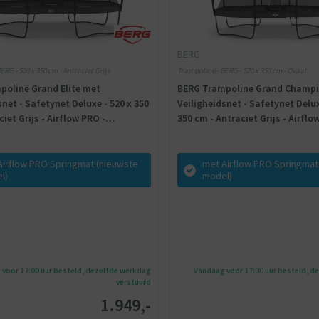
BERG
ERG - 520 x 350 cm - Antraciet Grijs
Trampoline - BERG - 520 x 350 cm - Ovaal
poline Grand Elite met
BERG Trampoline Grand Champ
snet - Safetynet Deluxe - 520 x 350
Veiligheidsnet - Safetynet Delux
iet Grijs - Airflow PRO -
350 cm - Antraciet Grijs - Airflo
g
Twinspring
Airflow PRO Springmat (nieuwste
met Airflow PRO Springmat
l)
model)
voor 17:00 uur besteld, dezelfde werkdag
Vandaag voor 17:00 uur besteld, d
verstuurd
1.949,-