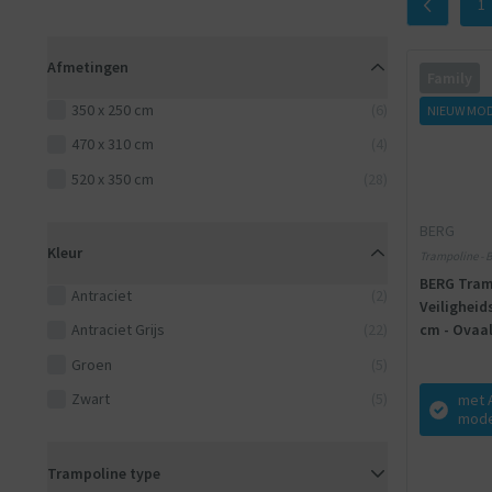
1
Afmetingen
Family
350 x 250 cm
(6)
NIEUW MO
470 x 310 cm
(4)
520 x 350 cm
(28)
BERG
Kleur
Trampoline - B
BERG Tram
Antraciet
(2)
Veiligheid
cm - Ovaal 
Antraciet Grijs
(22)
Twinsprin
Groen
(5)
Zwart
(5)
met 
mode
Trampoline type