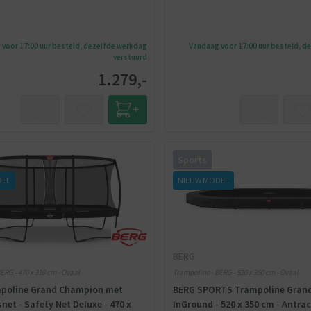
voor 17:00 uur besteld, dezelfde werkdag
Vandaag voor 17:00 uur besteld, d
verstuurd
1.279,-
Sports
DEL
NIEUW MODEL
BERG
ERG - 470 x 310 cm - Ovaal
Trampoline - BERG - 520 x 350 cm - Ovaal
poline Grand Champion met
BERG SPORTS Trampoline Grand 
snet - Safety Net Deluxe - 470 x
InGround - 520 x 350 cm - Antraci