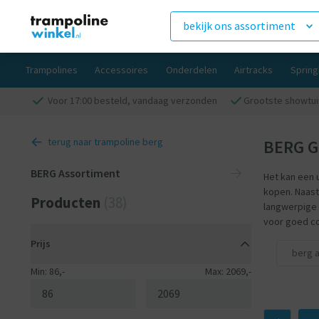
bekijk ons assortiment
Trampolines
Accessoires
Onderdelen
Airtracks
Sprin
Voor 17:00 besteld, vandaag verzonden
Grootste showtui
terug naar trampoline berg
BERG G
BERG Assortiment
Het kan een 
kopen. Naast
Producten
(38)
langwerpige 
voor goed c
Prijs
berg 
Min: 86,-
Max: 2069,-