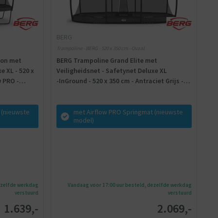
BERG
Trampoline - BERG - 520 x 350 cm - Ovaal
ion met
BERG Trampoline Grand Elite met
e XL - 520 x
Veiligheidsnet - Safetynet Deluxe XL
w PRO -
- InGround - 520 x 350 cm - Antraciet Grijs -
Airflow PRO - Twinspring
 (nieuwste
met Airflow PRO Springmat (nieuwste
model)
ezelfde werkdag
Vandaag voor 17:00 uur besteld, dezelfde werkdag
verstuurd
verstuurd
1.639,-
2.069,-