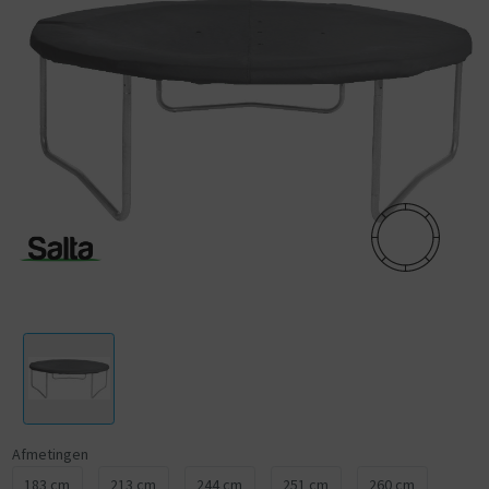
Materiaal van goede kwaliteit
Door het gebruik van hoogwaardig PVC materiaal, is de trampolinehoes
goed bestand tegen regen, sneeuw, ijs en zonlicht, maar ook tegen
vuil zoals bladeren, takjes en zand. De Salta afdekhoes zorgt er tevens
voor dat de beschermrand van de trampoline zich niet vol trekt met
water. Door de afwatering gaatjes in de beschermhoes wordt het
water naar het midden van de trampoline geleid en kan het water door
de springmat weglopen. Zo zal er geen plas water op de trampoline
ontstaan.
Eenvoudige bevestiging
De hoes is gemakkelijk te bevestigen om de trampoline middels de
bijgeleverde elastieken bandjes en past ook op een trampoline met
veiligheidsnet.
Afmetingen
183 cm
213 cm
244 cm
251 cm
260 cm