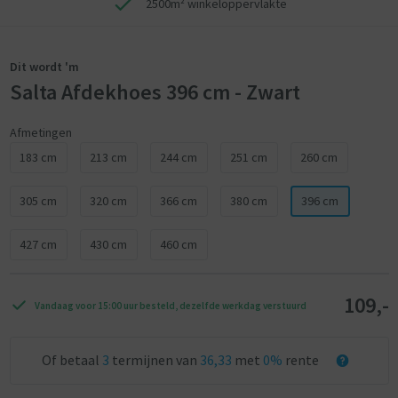
2500m² winkeloppervlakte
Dit wordt 'm
Salta Afdekhoes 396 cm - Zwart
Afmetingen
183 cm
213 cm
244 cm
251 cm
260 cm
305 cm
320 cm
366 cm
380 cm
396 cm
427 cm
430 cm
460 cm
109,-
Vandaag voor 15:00 uur besteld, dezelfde werkdag verstuurd
Of betaal
3
termijnen van
36,33
met
0%
rente