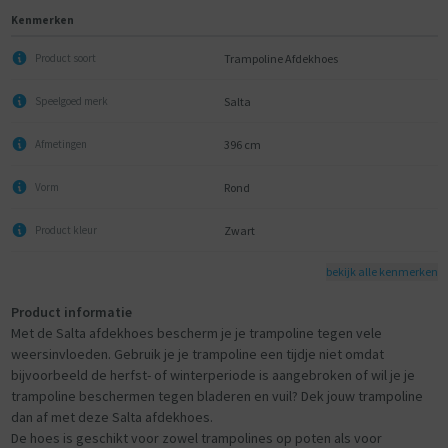
Kenmerken
Trampoline Afdekhoes
Product soort
Salta
Speelgoed merk
396 cm
Afmetingen
Rond
Vorm
Zwart
Product kleur
bekijk alle kenmerken
Product informatie
Met de Salta afdekhoes bescherm je je trampoline tegen vele
weersinvloeden. Gebruik je je trampoline een tijdje niet omdat
bijvoorbeeld de herfst- of winterperiode is aangebroken of wil je je
trampoline beschermen tegen bladeren en vuil? Dek jouw trampoline
dan af met deze Salta afdekhoes.
De hoes is geschikt voor zowel trampolines op poten als voor