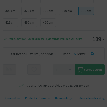
305 cm
320 cm
366 cm
380 cm
396 cm
427 cm
430 cm
460 cm
109,-
Vandaag voor 15:00 uur besteld, dezelfde werkdag verstuurd
Of betaal
3
termijnen van
36,33
met
0%
rente
toevoegen
voor 17:00 uur besteld, vandaag verzonden
Kenmerken
Product informatie
Beoordelingen
Gerelateerde catego