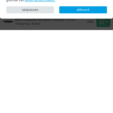
aanpassen
akkoord
BERG Trampoline Springmat Champion - 270 cm -
169,-
Twinspring - Airflow