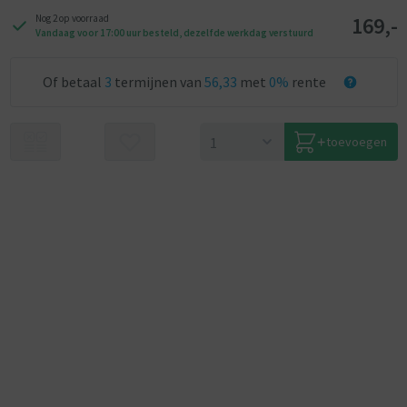
169,-
Nog 2 op voorraad
Vandaag voor 17:00 uur besteld, dezelfde werkdag verstuurd
Of betaal
3
termijnen van
56,33
met
0%
rente
toevoegen