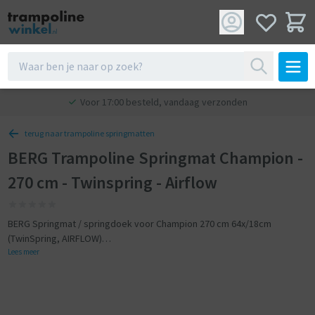
Voor 17:00 besteld, vandaag verzonden
terug naar trampoline springmatten
BERG Trampoline Springmat Champion -
270 cm - Twinspring - Airflow
BERG Springmat / springdoek voor Champion 270 cm 64x/18cm
(TwinSpring, AIRFLOW)
Lees meer
Past op BERG 270 cm trampolines.
Geschikt voor 64 veren
Veerlengte 18 cm