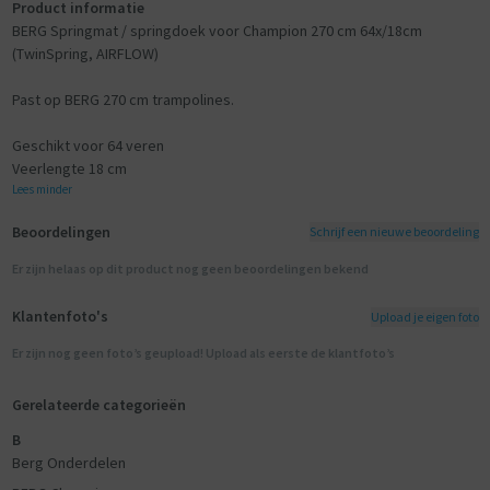
Product informatie
BERG Springmat / springdoek voor Champion 270 cm 64x/18cm
(TwinSpring, AIRFLOW)
Past op BERG 270 cm trampolines.
Geschikt voor 64 veren
Veerlengte 18 cm
Lees minder
Beoordelingen
Schrijf een nieuwe beoordeling
Er zijn helaas op dit product nog geen beoordelingen bekend
Klantenfoto's
Upload je eigen foto
Er zijn nog geen foto’s geupload! Upload als eerste de klantfoto’s
Gerelateerde categorieën
B
Berg Onderdelen