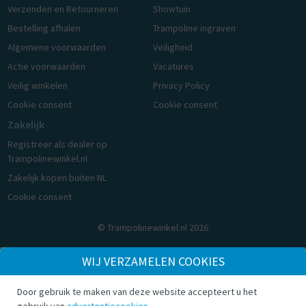
Verzenden en Retourneren
Showtuin
Bestelling afhalen
Trampoline ingraven
Algemene voorwaarden
Veiligheid
Actie voorwaarden
Vacatures
Veilig winkelen
Privacy Policy
Cookie consent
Cookie consent
Zakelijk
Registreer als dealer op
Trampolinewinkel.nl
Zakelijk kopen buiten NL
Cookie consent
© Trampolinewinkel.nl 2026
WIJ VERZAMELEN COOKIES
Door gebruik te maken van deze website accepteert u het
gebruik van
advertentiecookies
.