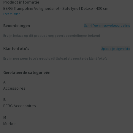
Product informatie
BERG Trampoline Veiligheidsnet - Safetynet Deluxe - 430 cm
Lees minder
Beoordelingen
Schrijf een nieuwe beoordeling
Er zijn helaas op dit product nog geen beoordelingen bekend
Klantenfoto's
Upload je eigen foto
Er zijn nog geen foto’s geupload! Upload als eerste de klantfoto’s
Gerelateerde categorieën
A
Accessoires
B
BERG Accessoires
M
Merken