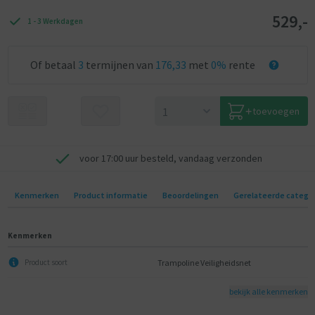
529,-
1 - 3 Werkdagen
Of betaal
3
termijnen van
176,33
met
0%
rente
toevoegen
voor 17:00 uur besteld, vandaag verzonden
Kenmerken
Product informatie
Beoordelingen
Gerelateerde catego
Kenmerken
Trampoline Veiligheidsnet
Product soort
bekijk alle kenmerken