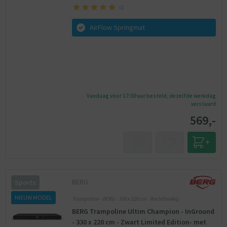
(
1
)
AirFlow Springmat
Vandaag voor 17:00 uur besteld, dezelfde werkdag
verstuurd
569,-
BERG
Sports
NIEUW MODEL
Trampoline - BERG - 330 x 220 cm - Rechthoekig
BERG Trampoline Ultim Champion - InGround
- 330 x 220 cm - Zwart Limited Edition- met