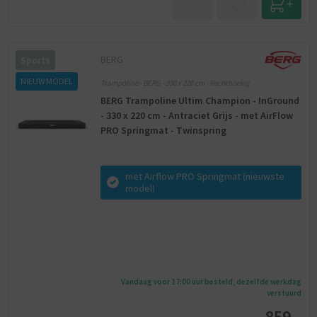
BERG
Sports
NIEUW MODEL
Trampoline - BERG - 330 x 220 cm - Rechthoekig
BERG Trampoline Ultim Champion - InGround
- 330 x 220 cm - Antraciet Grijs - met AirFlow
PRO Springmat - Twinspring
met Airflow PRO Springmat (nieuwste
model)
Vandaag voor 17:00 uur besteld, dezelfde werkdag
verstuurd
859,-