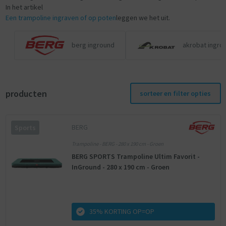
In het artikel
Een trampoline ingraven of op poten
leggen we het uit.
berg inground
akrobat ingro
producten
sorteer en filter opties
BERG
Sports
Trampoline - BERG - 280 x 190 cm - Groen
BERG SPORTS Trampoline Ultim Favorit -
InGround - 280 x 190 cm - Groen
35% KORTING OP=OP