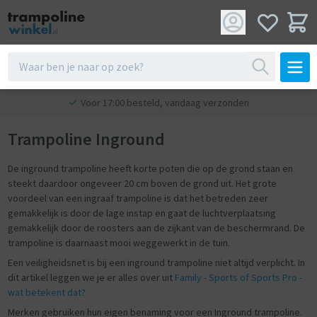
Voor 17:00 besteld, vandaag verzonden
Trampoline Inground
De inground trampoline heeft korte poten die op de grond staan en
steekt daardoor ongeveer 20 cm boven de grond uit. Het grote
voordeel van een ingraaf trampoline is dat het betreden zeer
gemakkelijk is door de lage instap en gaat de luchtverplaatsing
gemakkelijk door de roosters aan de zijkant van de beschermrand. De
trampoline is daarnaast mooi weggewerkt in de tuin.
Een veiligheidsnet is bij een inground trampoline niet altijd verplicht. In
dit artikel leggen we je er alles over uit
Family - Sports of Sports Pro -
wat betekent dat?
Merken gebruiken hun eigen benaming voor een Inground trampoline.