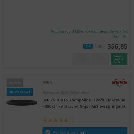
Vandaag voor 17:00 uur besteld, dezelfde werkdag
verstuurd
356,85
549,-
-35%
BERG
Sports
NIEUW MODEL
Trampoline - BERG - 380 cm - Rond
BERG SPORTS Trampoline Favorit - InGround
- 380 cm - Antraciet Grijs - Airflow springmat
(
1
)
AirFlow Springmat