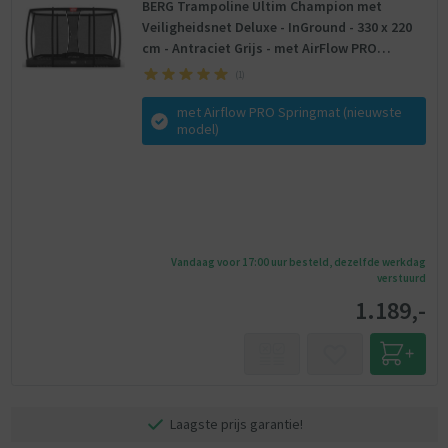
BERG Trampoline Ultim Champion met
Veiligheidsnet Deluxe - InGround - 330 x 220
cm - Antraciet Grijs - met AirFlow PRO
Springmat en TwinSpring
(
1
)
met Airflow PRO Springmat (nieuwste
model)
Vandaag voor 17:00 uur besteld, dezelfde werkdag
verstuurd
1.189,-
Laagste prijs garantie!