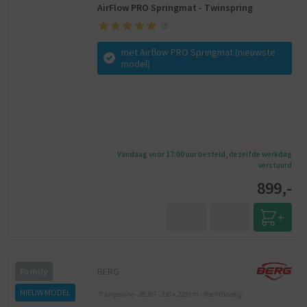
AirFlow PRO Springmat - Twinspring
(
2
)
met Airflow PRO Springmat (nieuwste
model)
Vandaag voor 17:00 uur besteld, dezelfde werkdag
verstuurd
899,-
BERG
Family
NIEUW MODEL
Trampoline - BERG - 330 x 220 cm - Rechthoekig