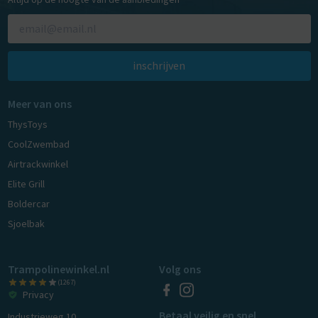
inschrijven
Meer van ons
ThysToys
CoolZwembad
Airtrackwinkel
Elite Grill
Boldercar
Sjoelbak
Trampolinewinkel.nl
Volg ons
(1267)
Privacy
Betaal veilig en snel
Industrieweg 10