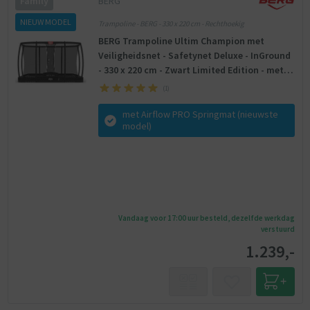
BERG
Family
NIEUW MODEL
Trampoline - BERG - 330 x 220 cm - Rechthoekig
BERG Trampoline Ultim Champion met
Veiligheidsnet - Safetynet Deluxe - InGround
- 330 x 220 cm - Zwart Limited Edition - met
Airflow PRO Springmat - Twinspring
(
1
)
met Airflow PRO Springmat (nieuwste
model)
Vandaag voor 17:00 uur besteld, dezelfde werkdag
verstuurd
1.239,-