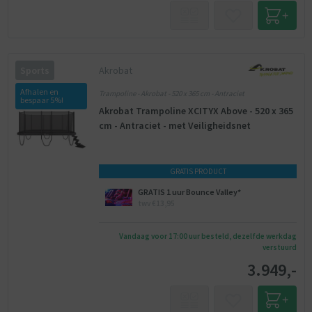
Akrobat
Sports
Afhalen en
Trampoline - Akrobat - 520 x 365 cm - Antraciet
bespaar 5%!
Akrobat Trampoline XCITYX Above - 520 x 365
cm - Antraciet - met Veiligheidsnet
GRATIS PRODUCT
GRATIS 1 uur Bounce Valley*
twv €13,95
Vandaag voor 17:00 uur besteld, dezelfde werkdag
verstuurd
3.949,-