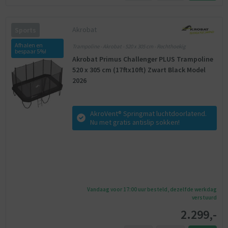
Akrobat
Sports
Afhalen en
Trampoline - Akrobat - 520 x 305 cm - Rechthoekig
bespaar 5%!
Akrobat Primus Challenger PLUS Trampoline
520 x 305 cm (17ftx10ft) Zwart Black Model
2026
AkroVent® Springmat luchtdoorlatend.
Nu met gratis antislip sokken!
Vandaag voor 17:00 uur besteld, dezelfde werkdag
verstuurd
2.299,-