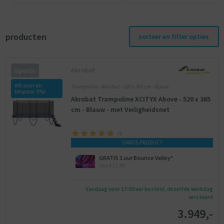
producten
sorteer en filter opties
Akrobat
Sports
Afhalen en
Trampoline - Akrobat - 520 x 365 cm - Blauw
bespaar 5%!
Akrobat Trampoline XCITYX Above - 520 x 365
cm - Blauw - met Veiligheidsnet
(
1
)
GRATIS PRODUCT
GRATIS 1 uur Bounce Valley*
twv €13,95
Vandaag voor 17:00 uur besteld, dezelfde werkdag
verstuurd
3.949,-