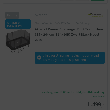
Akrobat
Family
Afhalen en
Trampoline - Akrobat - 335 x 244 cm - Rechthoekig
bespaar 5%!
Akrobat Primus Challenger PLUS Trampoline
335 x 244 cm (11ftx10ft) Zwart Black Model
2026
AkroVent® Springmat luchtdoorlatend.
Nu met gratis antislip sokken!
Vandaag voor 17:00 uur besteld, dezelfde werkdag
verstuurd
1.499,-