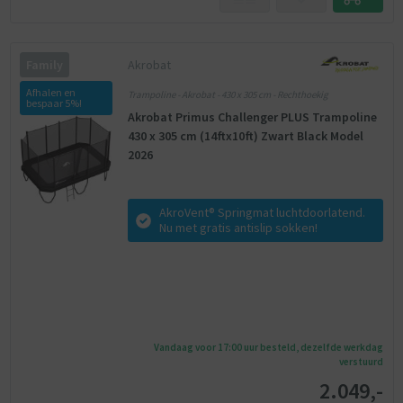
Akrobat
Family
Afhalen en
Trampoline - Akrobat - 430 x 305 cm - Rechthoekig
bespaar 5%!
Akrobat Primus Challenger PLUS Trampoline
430 x 305 cm (14ftx10ft) Zwart Black Model
2026
AkroVent® Springmat luchtdoorlatend.
Nu met gratis antislip sokken!
Vandaag voor 17:00 uur besteld, dezelfde werkdag
verstuurd
2.049,-