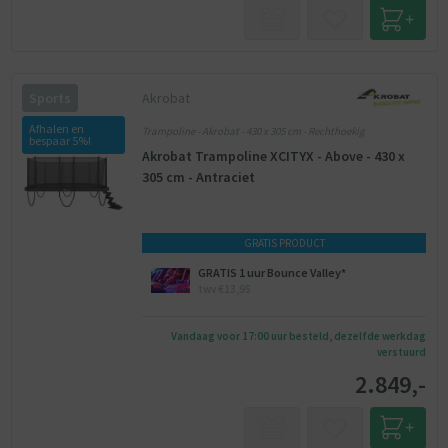
Akrobat
Sports
Afhalen en
Trampoline - Akrobat - 430 x 305 cm - Rechthoekig
bespaar 5%!
Akrobat Trampoline XCITYX - Above - 430 x
305 cm - Antraciet
GRATIS PRODUCT
GRATIS 1 uur Bounce Valley*
twv €13,95
Vandaag voor 17:00 uur besteld, dezelfde werkdag
verstuurd
2.849,-