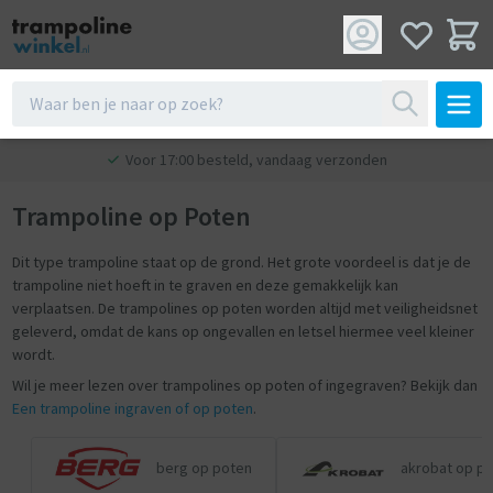
Voor 17:00 besteld, vandaag verzonden
Trampoline op Poten
Dit type trampoline staat op de grond. Het grote voordeel is dat je de
trampoline niet hoeft in te graven en deze gemakkelijk kan
verplaatsen. De trampolines op poten worden altijd met veiligheidsnet
geleverd, omdat de kans op ongevallen en letsel hiermee veel kleiner
wordt.
Wil je meer lezen over trampolines op poten of ingegraven? Bekijk dan
Een trampoline ingraven of op poten
.
berg op poten
akrobat op p