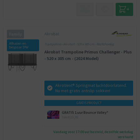
Akrobat
Family
Afhalen en
Trampoline - Akrobat - 520 x 305 cm - Rechthoekig
bespaar 5%!
Akrobat Trampoline Primus Challenger - Plus
- 520 x 305 cm - (2024 Model)
AkroVent® Springmat luchtdoorlatend.
Nu met gratis antislip sokken!
GRATIS PRODUCT
GRATIS 1 uur Bounce Valley*
twv €13,95
Vandaag voor 17:00 uur besteld, dezelfde werkdag
verstuurd