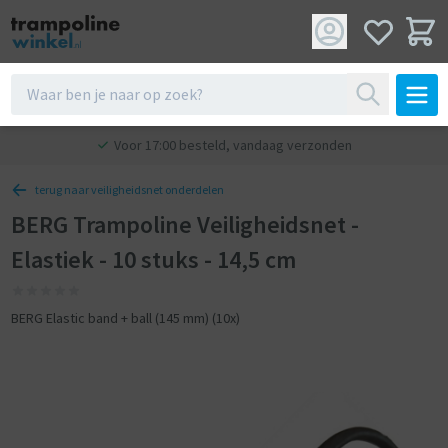
Voor 17:00 besteld, vandaag verzonden
terug naar veiligheidsnet onderdelen
BERG Trampoline Veiligheidsnet -
Elastiek - 10 stuks - 14,5 cm
BERG Elastic band + ball (145 mm) (10x)