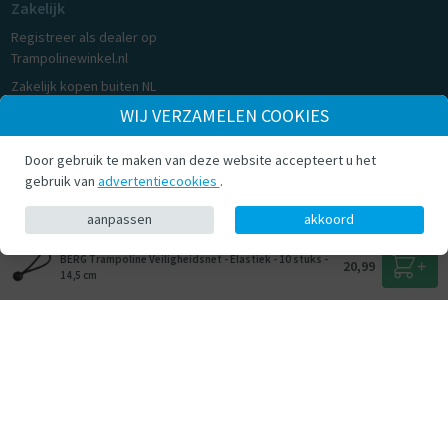
Zakelijk
Registreer als dealer op
Trampolinewinkel.nl
Zakelijk kopen buiten NL
WIJ VERZAMELEN COOKIES
Cookie consent
Door gebruik te maken van deze website accepteert u het
© Trampolinewinkel.nl 2026
gebruik van
advertentiecookies
.
aanpassen
akkoord
BERG Trampoline Veiligheidsnet - Elastiek - 10 stuks -
20,99
14,5 cm