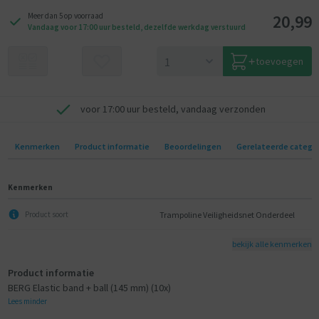
20,99
Meer dan 5 op voorraad
Vandaag voor 17:00 uur besteld, dezelfde werkdag verstuurd
toevoegen
voor 17:00 uur besteld, vandaag verzonden
Kenmerken
Product informatie
Beoordelingen
Gerelateerde catego
Kenmerken
Trampoline Veiligheidsnet Onderdeel
Product soort
bekijk alle kenmerken
Product informatie
BERG Elastic band + ball (145 mm) (10x)
Lees minder