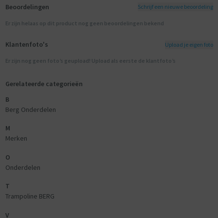
Beoordelingen
Schrijf een nieuwe beoordeling
Er zijn helaas op dit product nog geen beoordelingen bekend
Klantenfoto's
Upload je eigen foto
Er zijn nog geen foto’s geupload! Upload als eerste de klantfoto’s
Gerelateerde categorieën
B
Berg Onderdelen
M
Merken
O
Onderdelen
T
Trampoline BERG
V