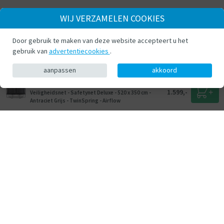
WIJ VERZAMELEN COOKIES
Door gebruik te maken van deze website accepteert u het
gebruik van
advertentiecookies
.
aanpassen
akkoord
BERG Trampoline Grand Champion met
1.599,-
Veiligheidsnet - Safetynet Deluxe - 520 x 350 cm -
Antraciet Grijs - TwinSpring - Airflow