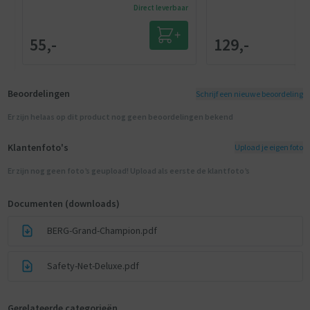
Direct leverbaar
55,-
129,-
Beoordelingen
Schrijf een nieuwe beoordeling
Er zijn helaas op dit product nog geen beoordelingen bekend
Klantenfoto's
Upload je eigen foto
Er zijn nog geen foto’s geupload! Upload als eerste de klantfoto’s
Documenten (downloads)
BERG-Grand-Champion.pdf
Safety-Net-Deluxe.pdf
Gerelateerde categorieën