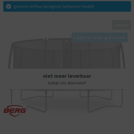
en kunstjes op te doen. Deze trampoline zet je op poten, voordeel is
gewone Airflow Springmat (uitlopend model)
dat je hem dan overal in je tuin kunt opzetten en kan verplaatsen. Ook
beschikt deze uitvoering over een veiligheidsnet. Er is genoeg veilige
speelruimte door de gebogen palen. Dit veiligheidsnet is tevens
Family
voorzien van een speciaal designdop die er voor zorgt dat het net
goed op zijn plaats blijft zitten.
Laagste prijs garantie!
Het pakket van de BERG Grand Champion met het Safetynet Deluxe is
een samenstelling van een trampoline met een safetynet. Het pakket
is in deze samenstelling aan zware testen blootgesteld. Het pakket is
ondermeer CE en TUV / Baumuster geprüft gecertificeerd, maar heeft
ook zeer goed gepresteerd op de aanvullende testen in het BERG
niet meer leverbaar
testlab.
bekijk ons alternatief
De BERG Grand Champion is de grootste trampoline uit de collectie van
BERG. Hij springt door zijn ovale nog beter dan een ronde of
rechthoekige trampoline. Daarnaast biedt de trampoline een groot
springoppervlak, want de ovale vorm zorgt voor een optimale
springlijn over de hele lengte van de trampoline. De BERG Grand
Champion is voorzien van het innovatieve TwinSpring System.
Beschermrand: