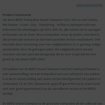
- De lussen voor deze sterke metalen veerogen zijn zeer degelijk
bekijk alle kenmerken
bevestigd met wel 8 rijen stiksel.
Product informatie
Veren:
Op deze BERG Trampoline Grand Champion 520 x 350 cm met Safety
- De Grand Champion is uitgerust met het innovatieve TwinSpring
Net Deluxe - Ovaal - Grijs - TwinSpring - Airflow is springen echt een
System. Dit is een systeem van extra veel , schuin geplaatste veren,
belevenis! De afmetingen zijn 520 x 350 cm, alle ruimte om te springen
waardoor de trampoline een uniek springkarakter heeft.
en kunstjes op te doen. Deze trampoline zet je op poten, voordeel is
- BERG TwinSpring Gold (uit de Goldspring serie) wordt gebruikt in het
dat je hem dan overal in je tuin kunt opzetten en kan verplaatsen. Ook
TwinSpring System.
beschikt deze uitvoering over een veiligheidsnet. Er is genoeg veilige
- Deze BERG TwinSpring Gold is een lange, slanke veer, die volledig
speelruimte door de gebogen palen. Dit veiligheidsnet is tevens
gegalvaniseerd (van binnen en van buiten) met een degelijke
voorzien van een speciaal designdop die er voor zorgt dat het net
roestbestendige zinklaag.
goed op zijn plaats blijft zitten.
- Het installeren van de veren is met het gebruiksvriendelijke installatie
systeem erg makkelijk. Het springdoek bevat 4 rood gemarkeerde
Het pakket van de BERG Grand Champion met het Safetynet Deluxe is
veren-ogen en in het ronde frame (toprail) van de trampoline zijn ook 4
een samenstelling van een trampoline met een safetynet. Het pakket
locaties rood gemarkeerd. Span de veren op tussen de rode locaties
is in deze samenstelling aan zware testen blootgesteld. Het pakket is
op het frame en de rode veren-ogen en het springdoek is altijd goed
ondermeer CE en TUV / Baumuster geprüft gecertificeerd, maar heeft
geïnstalleerd.
ook zeer goed gepresteerd op de aanvullende testen in het BERG
testlab.
Safety Net Deluxe:
- Goed toegankelijke en bovenal veilige zelfsluitende ingang, voorzien
De BERG Grand Champion is de grootste trampoline uit de collectie van