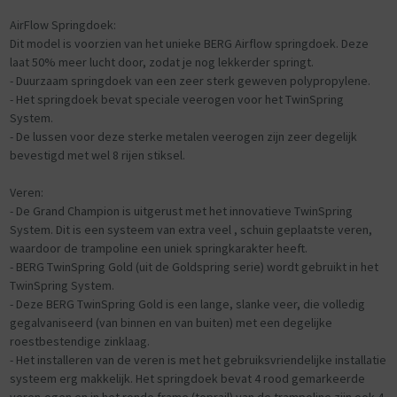
AirFlow Springdoek:
Dit model is voorzien van het unieke BERG Airflow springdoek. Deze
laat 50% meer lucht door, zodat je nog lekkerder springt.
- Duurzaam springdoek van een zeer sterk geweven polypropylene.
- Het springdoek bevat speciale veerogen voor het TwinSpring
System.
- De lussen voor deze sterke metalen veerogen zijn zeer degelijk
bevestigd met wel 8 rijen stiksel.
Veren:
- De Grand Champion is uitgerust met het innovatieve TwinSpring
System. Dit is een systeem van extra veel , schuin geplaatste veren,
waardoor de trampoline een uniek springkarakter heeft.
- BERG TwinSpring Gold (uit de Goldspring serie) wordt gebruikt in het
TwinSpring System.
- Deze BERG TwinSpring Gold is een lange, slanke veer, die volledig
gegalvaniseerd (van binnen en van buiten) met een degelijke
roestbestendige zinklaag.
- Het installeren van de veren is met het gebruiksvriendelijke installatie
systeem erg makkelijk. Het springdoek bevat 4 rood gemarkeerde
veren-ogen en in het ronde frame (toprail) van de trampoline zijn ook 4