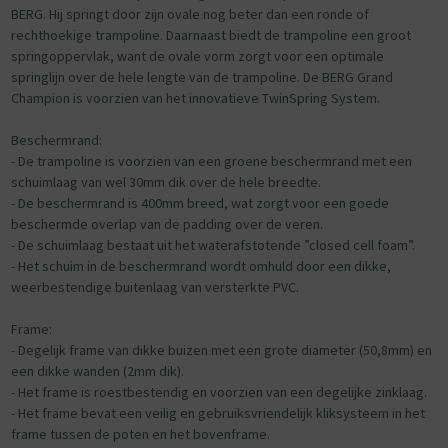
van een herkenbare witte bies.
BERG. Hij springt door zijn ovale nog beter dan een ronde of
- Aantrekkelijk ontwerp van gebogen palen die onopvallend op de
rechthoekige trampoline. Daarnaast biedt de trampoline een groot
poten van de trampoline worden vastgezet.
springoppervlak, want de ovale vorm zorgt voor een optimale
- De bovenzijde van het net wordt gevormd door een hoepel (van
springlijn over de hele lengte van de trampoline. De BERG Grand
glasvezel stokken)
Champion is voorzien van het innovatieve TwinSpring System.
- De palen zijn voorzien van design doppen die de hoepel verankeren
op de paal.
Beschermrand:
- Hoge kwaliteit net-materiaal.
- De trampoline is voorzien van een groene beschermrand met een
- De palen zijn met elkaar verbonden door een kliksysteem, waardoor
schuimlaag van wel 30mm dik over de hele breedte.
deze niet los kunnen schieten.
- De beschermrand is 400mm breed, wat zorgt voor een goede
- Perfecte bescherming van de palen met een fraaie, zwarte hoes
beschermde overlap van de padding over de veren.
gevuld met een dikke laag schuim.
- De schuimlaag bestaat uit het waterafstotende ”closed cell foam”.
- Het schuim in de beschermrand wordt omhuld door een dikke,
weerbestendige buitenlaag van versterkte PVC.
Frame:
- Degelijk frame van dikke buizen met een grote diameter (50,8mm) en
een dikke wanden (2mm dik).
- Het frame is roestbestendig en voorzien van een degelijke zinklaag.
- Het frame bevat een veilig en gebruiksvriendelijk kliksysteem in het
frame tussen de poten en het bovenframe.