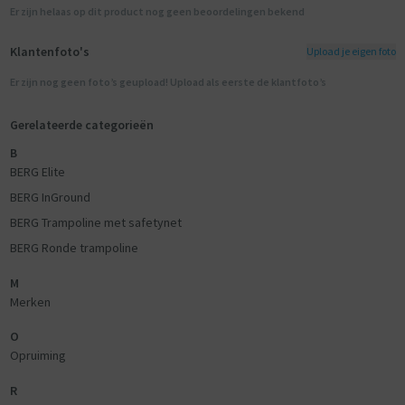
Er zijn helaas op dit product nog geen beoordelingen bekend
Klantenfoto's
Upload je eigen foto
Er zijn nog geen foto’s geupload! Upload als eerste de klantfoto’s
Gerelateerde categorieën
B
BERG Elite
BERG InGround
BERG Trampoline met safetynet
BERG Ronde trampoline
M
Merken
O
Opruiming
R