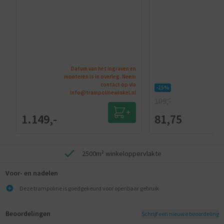
Datum van het ingraven en
monteren is in overleg. Neem
contact op via
-25%
info@trampolinewinkel.nl
109,-
1.149,-
81,75
2500m² winkeloppervlakte
Voor- en nadelen
Deze trampoline is goedgekeurd voor openbaar gebruik
Beoordelingen
Schrijf een nieuwe beoordeling