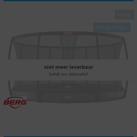
Robuust Frame:
Het stevige frame van de BERG Elite heeft een zinkbehandeling
Family
ondergaan. Hierdoor is het frame extra roestbestendig.
NIEUW MODEL
AirFlow Springdoek:
Hoger springen betekent meer speelplezier. Om hoger te springen is
de AirFlow techniek ontwikkeld. Dit springdoek is 50% meer
luchtdoorlatend t.o.v. een standaard springdoek. Dit zorgt voor minder
(lucht) weerstand op de springmat tijdens het springen, waardoor je
hoger springt. De veren zijn met driehoeks-ogen aan het springdoek
niet meer leverbaar
bevestigd en maar liefst 8 maal doorgestikt.
bekijk ons alternatief
TwinSpring Gold veren:
Het springcomfort van een trampoline wordt voor een groot deel
bepaald door de soort veren die worden toegepast. Daarom hebben is
de TwinSpring Gold veer ontwikkeld. De TwinSpring Gold veren hebben
meer wikkelingen. Ze zijn daardoor soepeler en veiliger, wat resulteert
in meer springcomfort. Het maakt ook dat de sprong nog hoger is dan
bij een gewone veer. Deze TwinSpring veer is als beste getest in het
BERG testlab.