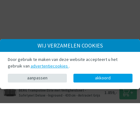
WIJ VERZAMELEN COOKIES
Door gebruik te maken van deze website accepteert u het
gebruik van
advertentiecookies
.
aanpassen
akkoord
BERG Trampoline Elite met Veiligheidsnet -
1.859,-
Safetynet Deluxe - Inground - 430 cm - Antraciet Grijs