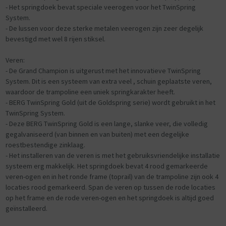
- Het springdoek bevat speciale veerogen voor het TwinSpring
System.
- De lussen voor deze sterke metalen veerogen zijn zeer degelijk
bevestigd met wel 8 rijen stiksel.
Veren:
- De Grand Champion is uitgerust met het innovatieve TwinSpring
System. Dit is een systeem van extra veel , schuin geplaatste veren,
waardoor de trampoline een uniek springkarakter heeft.
- BERG TwinSpring Gold (uit de Goldspring serie) wordt gebruikt in het
TwinSpring System.
- Deze BERG TwinSpring Gold is een lange, slanke veer, die volledig
gegalvaniseerd (van binnen en van buiten) met een degelijke
roestbestendige zinklaag.
- Het installeren van de veren is met het gebruiksvriendelijke installatie
systeem erg makkelijk. Het springdoek bevat 4 rood gemarkeerde
veren-ogen en in het ronde frame (toprail) van de trampoline zijn ook 4
locaties rood gemarkeerd. Span de veren op tussen de rode locaties
op het frame en de rode veren-ogen en het springdoek is altijd goed
geïnstalleerd.