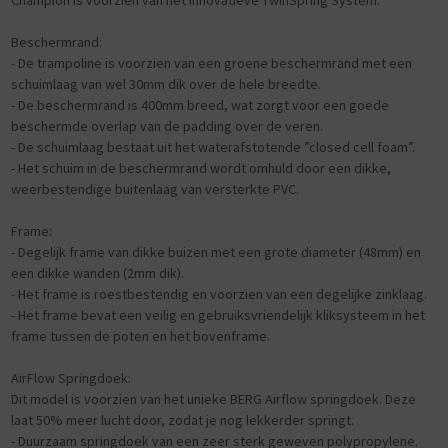
- De palen zijn voorzien van design doppen die de hoepel verankeren
op de paal.
Beschermrand:
- Hoge kwaliteit net-materiaal.
- De trampoline is voorzien van een groene beschermrand met een
- De palen zijn met elkaar verbonden door een kliksysteem, waardoor
schuimlaag van wel 30mm dik over de hele breedte.
deze niet los kunnen schieten.
- De beschermrand is 400mm breed, wat zorgt voor een goede
- Perfecte bescherming van de palen met een fraaie, zwarte hoes
beschermde overlap van de padding over de veren.
gevuld met een dikke laag schuim.
- De schuimlaag bestaat uit het waterafstotende ”closed cell foam”.
- Het schuim in de beschermrand wordt omhuld door een dikke,
weerbestendige buitenlaag van versterkte PVC.
Frame:
- Degelijk frame van dikke buizen met een grote diameter (48mm) en
een dikke wanden (2mm dik).
- Het frame is roestbestendig en voorzien van een degelijke zinklaag.
- Het frame bevat een veilig en gebruiksvriendelijk kliksysteem in het
frame tussen de poten en het bovenframe.
AirFlow Springdoek:
Dit model is voorzien van het unieke BERG Airflow springdoek. Deze
laat 50% meer lucht door, zodat je nog lekkerder springt.
- Duurzaam springdoek van een zeer sterk geweven polypropylene.