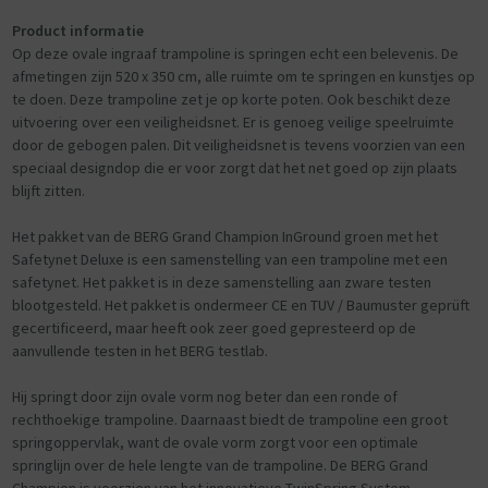
System. Dit is een systeem van extra veel , schuin geplaatste veren,
Product informatie
waardoor de trampoline een uniek springkarakter heeft.
Op deze ovale ingraaf trampoline is springen echt een belevenis. De
- BERG TwinSpring Gold (uit de Goldspring serie) wordt gebruikt in het
afmetingen zijn 520 x 350 cm, alle ruimte om te springen en kunstjes op
TwinSpring System.
te doen. Deze trampoline zet je op korte poten. Ook beschikt deze
- Deze BERG TwinSpring Gold is een lange, slanke veer, die volledig
uitvoering over een veiligheidsnet. Er is genoeg veilige speelruimte
gegalvaniseerd (van binnen en van buiten) met een degelijke
door de gebogen palen. Dit veiligheidsnet is tevens voorzien van een
roestbestendige zinklaag.
speciaal designdop die er voor zorgt dat het net goed op zijn plaats
- Het installeren van de veren is met het gebruiksvriendelijke installatie
blijft zitten.
systeem erg makkelijk. Het springdoek bevat 4 rood gemarkeerde
veren-ogen en in het ronde frame (toprail) van de trampoline zijn ook 4
Het pakket van de BERG Grand Champion InGround groen met het
locaties rood gemarkeerd. Span de veren op tussen de rode locaties
Safetynet Deluxe is een samenstelling van een trampoline met een
op het frame en de rode veren-ogen en het springdoek is altijd goed
safetynet. Het pakket is in deze samenstelling aan zware testen
geïnstalleerd.
blootgesteld. Het pakket is ondermeer CE en TUV / Baumuster geprüft
gecertificeerd, maar heeft ook zeer goed gepresteerd op de
Safety Net Deluxe:
aanvullende testen in het BERG testlab.
- Goed toegankelijke en bovenal veilige zelfsluitende ingang, voorzien
van een herkenbare witte bies.
Hij springt door zijn ovale vorm nog beter dan een ronde of
- Aantrekkelijk ontwerp van gebogen palen die onopvallend op de
rechthoekige trampoline. Daarnaast biedt de trampoline een groot
poten van de trampoline worden vastgezet.
springoppervlak, want de ovale vorm zorgt voor een optimale
- De bovenzijde van het net wordt gevormd door een hoepel (van
springlijn over de hele lengte van de trampoline. De BERG Grand
glasvezel stokken)
Champion is voorzien van het innovatieve TwinSpring System.