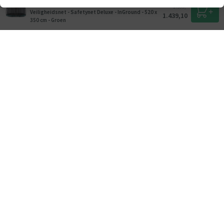
BERG Trampoline Grand Champion met
1.599,-
Veiligheidsnet - Safetynet Deluxe - InGround - 520 x
1.439,10
350 cm - Groen