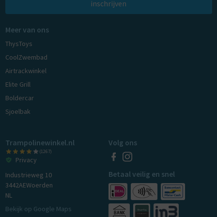
inschrijven
Meer van ons
ThysToys
CoolZwembad
Airtrackwinkel
Elite Grill
Boldercar
Sjoelbak
Trampolinewinkel.nl
Volg ons
(1267)
Privacy
Betaal veilig en snel
Industrieweg 10
3442AE
Woerden
NL
Bekijk op Google Maps